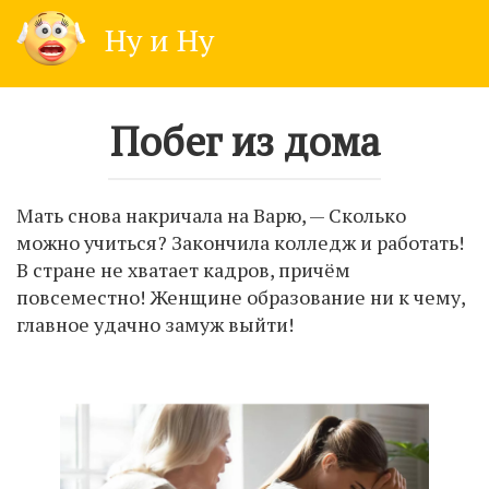
Skip
Ну и Ну
to
content
Побег из дома
Мать снова накричала на Варю, — Сколько
можно учиться? Закончила колледж и работать!
В стране не хватает кадров, причём
повсеместно! Женщине образование ни к чему,
главное удачно замуж выйти!