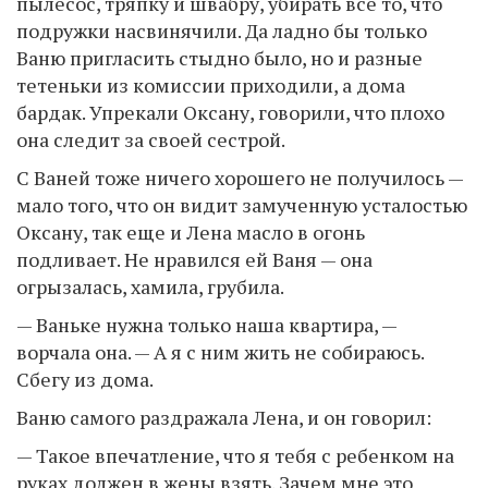
пылесос, тряпку и швабру, убирать все то, что
подружки насвинячили. Да ладно бы только
Ваню пригласить стыдно было, но и разные
тетеньки из комиссии приходили, а дома
бардак. Упрекали Оксану, говорили, что плохо
она следит за своей сестрой.
С Ваней тоже ничего хорошего не получилось —
мало того, что он видит замученную усталостью
Оксану, так еще и Лена масло в огонь
подливает. Не нравился ей Ваня — она
огрызалась, хамила, грубила.
— Ваньке нужна только наша квартира, —
ворчала она. — А я с ним жить не собираюсь.
Сбегу из дома.
Ваню самого раздражала Лена, и он говорил:
— Такое впечатление, что я тебя с ребенком на
руках должен в жены взять. Зачем мне это