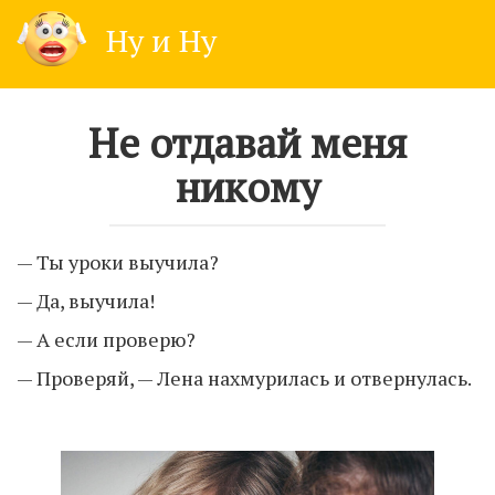
Skip
Ну и Ну
to
content
Не отдавай меня
никому
— Ты уроки выучила?
— Да, выучила!
— А если проверю?
— Проверяй, — Лена нахмурилась и отвернулась.