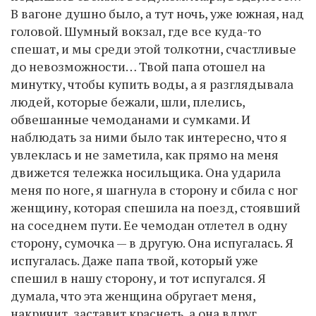
В вагоне душно было, а тут ночь, уже южная, над
головой. Шумный вокзал, где все куда-то
спешат, и мы среди этой толкотни, счастливые
до невозможности… Твой папа отошел на
минутку, чтобы купить воды, а я разглядывала
людей, которые бежали, шли, плелись,
обвешанные чемоданами и сумками. И
наблюдать за ними было так интересно, что я
увлеклась и не заметила, как прямо на меня
движется тележка носильщика. Она ударила
меня по ноге, я шагнула в сторону и сбила с ног
женщину, которая спешила на поезд, стоявший
на соседнем пути. Ее чемодан отлетел в одну
сторону, сумочка — в другую. Она испугалась. Я
испугалась. Даже папа твой, который уже
спешил в нашу сторону, и тот испугался. Я
думала, что эта женщина обругает меня,
накричит, заставит краснеть, а она вдруг