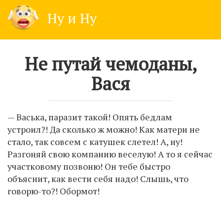
Skip
Ну и Ну
to
content
Не путай чемоданы,
Вася
— Васька, паразит такой! Опять бедлам
устроил?! Да сколько ж можно! Как матери не
стало, так совсем с катушек слетел! А, ну!
Разгоняй свою компанию веселую! А то я сейчас
участковому позвоню! Он тебе быстро
объяснит, как вести себя надо! Слышь, что
говорю-то?! Обормот!