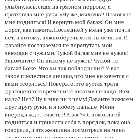
улыбнулась, сидя на грязном перроне, и
протянула мне руки. «Ну же, милочка! Помогите
мне подняться! И вернуть мой багаж! Он мне
дорог, как память. Последней у меня уже почти
нет, а потому, нужно беречь хотя бы остатки. И
давайте постараемся не перепутать мой
чемодан с чужими. Чужой багаж мне не нужен!
Запомните! Он никому не нужен! Чужой-то
багаж! Боже! Что вы так побледнели?! У вас
такое прелестное личико, что мне не хочется с
вами ссориться! Поверьте, это пустая трата
драгоценного времени! И никому не надо! Вам
надо? Нет? Ну и мне ни к чему! Давайте пожмем
друг другу руки, и я побегу дальше! Меня
впереди ждет счастье! А вас?» Я помогла ей
подняться и привести себя в порядок, пока она
говорила, и эта женщина посмотрела на меня
так внимательно, пристально, что я даже