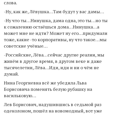
слова.
-Ну, как же, Лёвушка…Там будут у вас дамы…
-Ну что ты…Нинушка, дама одна, это ты…но ты
к сожалению остаёшься дома…Нинушка…а
может мне не идти? Может ну его…придумали
тоже, какие -то корпоративы, ну что такое…мы
советские учёные…
-Российские, Лёва…сейчас другие реалии, мы
живём в другое время, в другом веке и даже
тысячелетии, Лёва…Иди, иди и ни о чём не
думай.
Нина Георгиевна всё же убедила Льва
Борисовича поменять белую рубашку на
васильковую…
Лев Борисович, надушившись в седьмой раз
одеколоном, пошёл на новомодный, вот уже