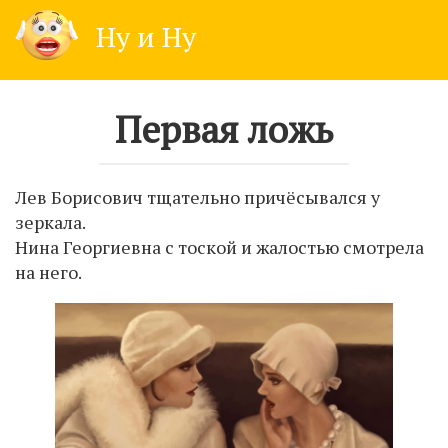
Skip
Ну и Ну
to
content
Первая ложь
Лев Борисович тщательно причёсывался у
зеркала.
Нина Георгиевна с тоской и жалостью смотрела
на него.