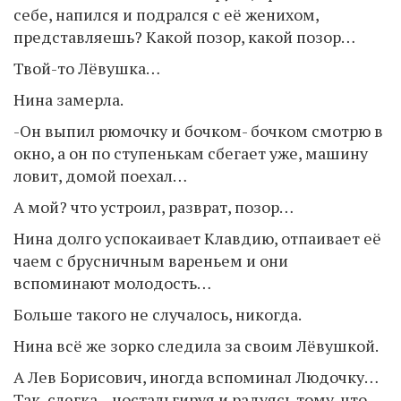
себе, напился и подрался с её женихом,
представляешь? Какой позор, какой позор…
Твой-то Лёвушка…
Нина замерла.
-Он выпил рюмочку и бочком- бочком смотрю в
окно, а он по ступенькам сбегает уже, машину
ловит, домой поехал…
А мой? что устроил, разврат, позор…
Нина долго успокаивает Клавдию, отпаивает её
чаем с брусничным вареньем и они
вспоминают молодость…
Больше такого не случалось, никогда.
Нина всё же зорко следила за своим Лёвушкой.
А Лев Борисович, иногда вспоминал Людочку…
Так, слегка…ностальгируя и радуясь тому, что