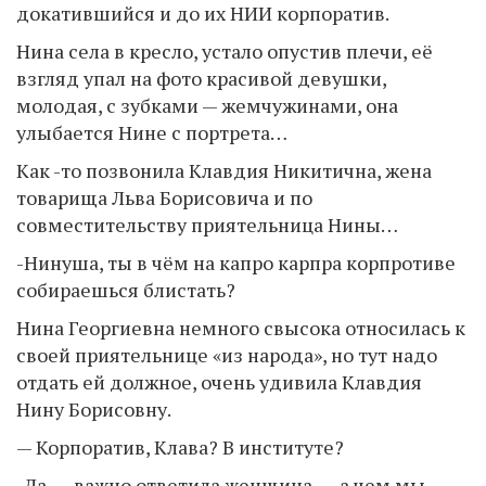
докатившийся и до их НИИ корпоратив.
Нина села в кресло, устало опустив плечи, её
взгляд упал на фото красивой девушки,
молодая, с зубками — жемчужинами, она
улыбается Нине с портрета…
Как -то позвонила Клавдия Никитична, жена
товарища Льва Борисовича и по
совместительству приятельница Нины…
-Нинуша, ты в чём на капро карпра корпротиве
собираешься блистать?
Нина Георгиевна немного свысока относилась к
своей приятельнице «из народа», но тут надо
отдать ей должное, очень удивила Клавдия
Нину Борисовну.
— Корпоратив, Клава? В институте?
-Да, — важно ответила женщина, — а чем мы