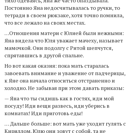
тихо одеваясь, Яна же часто опаздывала.
Постоянно Яна недосчитывалась то ручки, то
тетради в своем рюкзаке, хотя точно помнила,
что все лежало на своих местах.
…Отношения матери с Юлией были нежными:
Яна видела что Юля уважает мачеху, называет
мамочкой. Они подолгу с Ритой шепчутся,
спрятавшись в другой спальне.
Но вот какая оказия: пока мать старалась
завоевать внимание и уважение от падчерицы,
к Яне она начала относиться отстраненно и
холодно. Не забывая при этом давать приказы:
— Яна что ты сидишь как в гостях, иди мой
посуду! Иди вещи развесь, иди уберись в
комнатах! Иди приготовь еды!
… Дальше больше: вот мать уже уходит гулять с
Кириллом. Юлю они зовут с собой, та не