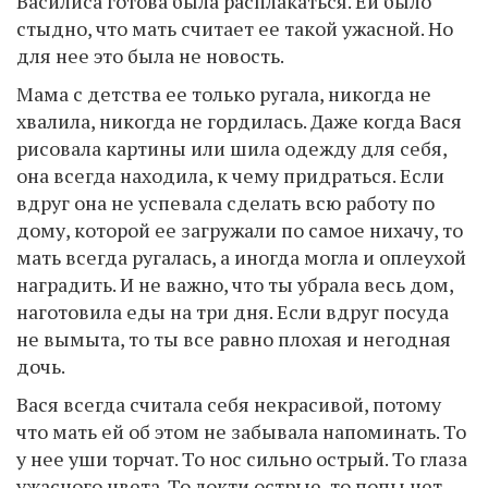
Василиса готова была расплакаться. Ей было
стыдно, что мать считает ее такой ужасной. Но
для нее это была не новость.
Мама с детства ее только ругала, никогда не
хвалила, никогда не гордилась. Даже когда Вася
рисовала картины или шила одежду для себя,
она всегда находила, к чему придраться. Если
вдруг она не успевала сделать всю работу по
дому, которой ее загружали по самое нихачу, то
мать всегда ругалась, а иногда могла и оплеухой
наградить. И не важно, что ты убрала весь дом,
наготовила еды на три дня. Если вдруг посуда
не вымыта, то ты все равно плохая и негодная
дочь.
Вася всегда считала себя некрасивой, потому
что мать ей об этом не забывала напоминать. То
у нее уши торчат. То нос сильно острый. То глаза
ужасного цвета. То локти острые, то попы нет.