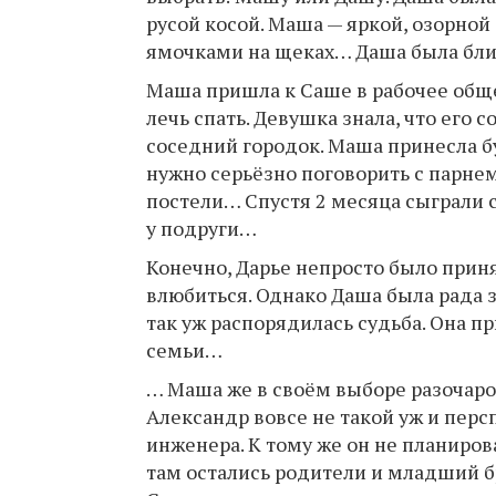
русой косой. Маша — яркой, озорной
ямочками на щеках… Даша была ближ
Маша пришла к Саше в рабочее общ
лечь спать. Девушка знала, что его 
соседний городок. Маша принесла бу
нужно серьёзно поговорить с парн
постели… Спустя 2 месяца сыграли 
у подруги…
Конечно, Дарье непросто было приня
влюбиться. Однако Даша была рада за
так уж распорядилась судьба. Она п
семьи…
… Маша же в своём выборе разочаров
Александр вовсе не такой уж и перс
инженера. К тому же он не планирова
там остались родители и младший б