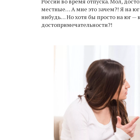
России во время отпуска. Мол, дос
местные… А мне это зачем?! Я на юг 
нибудь… Но хотя бы просто на юг — 
достопримечательности?!