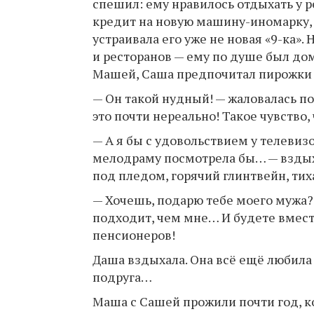
спешил: ему нравилось отдыхать у р
кредит на новую машину-иномарку, 
устраивала его уже не новая «9-ка»
и ресторанов — ему по душе был до
Машей, Саша предпочитал пирожки
— Он такой нудный! — жаловалась п
это почти нереально! Такое чувство,
— А я бы с удовольствием у телеви
мелодраму посмотрела бы… — вздыха
под пледом, горячий глинтвейн, ти
— Хочешь, подарю тебе моего мужа?
подходит, чем мне… И будете вмест
пенсионеров!
Даша вздыхала. Она всё ещё любила
подруга…
Маша с Сашей прожили почти год, к