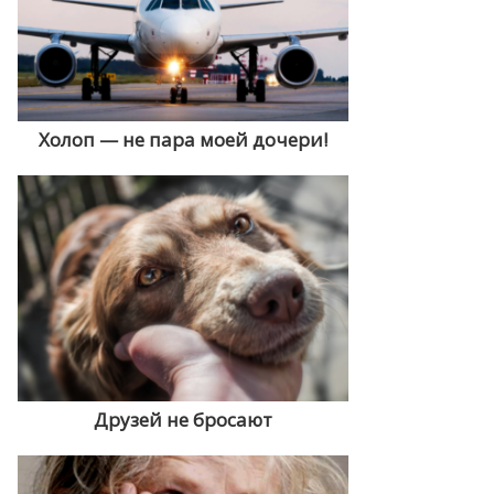
Холоп — не пара моей дочери!
Друзей не бросают