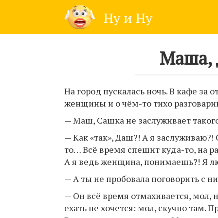
Skip
Ну и Ну
to
content
Маша, 
На город пускалась ночь. В кафе за
женщины и о чём-то тихо разговари
— Маш, Сашка не заслуживает таког
— Как «так», Даш?! А я заслуживаю?
то… Всё время спешит куда-то, на р
А я ведь женщина, понимаешь?! Я л
— А ты не пробовала поговорить с н
— Он всё время отмахивается, мол, 
ехать не хочется: мол, скучно там.