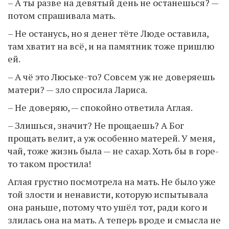
– А ты разве на девятый день не останешься? —
потом спрашивала мать.
– Не останусь, но я денег тёте Люде оставила,
там хватит на всё, и на памятник тоже пришлю
ей.
– А чё это Люське-то? Совсем уж не доверяешь
матери? — зло спросила Лариса.
– Не доверяю, — спокойно ответила Аглая.
– Злишься, значит? Не прощаешь? А Бог
прощать велит, а уж особенно матерей. У меня,
чай, тоже жизнь была — не сахар. Хоть бы в горе-
то таком простила!
Аглая грустно посмотрела на мать. Не было уже
той злости и ненависти, которую испытывала
она раньше, потому что ушёл тот, ради кого и
злилась она на мать. А теперь вроде и смысла не