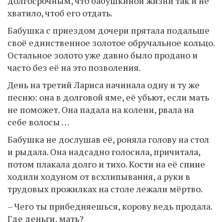
долгосрочным, что бабушкиной жизни так и не
хватило, чтоб его отдать.
Бабушка с приездом дочери прятала подальше
своё единственное золотое обручальное кольцо.
Остальное золото уже давно было продано и
часто без её на это позволения.
День на третий Лариса начинала одну и ту же
песню: она в долговой яме, её убьют, если мать
не поможет. Она падала на колени, рвала на
себе волосы …
Бабушка не дослушав её, роняла голову на стол
и рыдала. Она надсадно голосила, причитала,
потом плакала долго и тихо. Кости на её спине
ходили ходуном от всхлипывания, а руки в
трудовых прожилках на столе лежали мёртво.
– Чего ты прибедняешься, корову ведь продала.
Где деньги, мать?