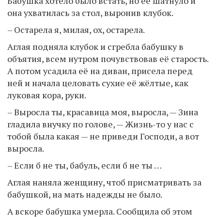
Бабушка хотело было встать, но её шатнуло и
она ухватилась за стол, выронив клубок.
– Остарела я, милая, ох, остарела.
Аглая подняла клубок и сгребла бабушку в
объятия, всем нутром почувствовав её старость.
А потом усадила её на диван, присела перед
ней и начала целовать сухие её жёлтые, как
луковая кора, руки.
– Выросла ты, красавица моя, выросла, — Зина
гладила внучку по голове, — Жизнь-то у нас с
тобой была какая — не приведи Господи, а вот
выросла.
– Если б не ты, бабуль, если б не ты …
Аглая наняла женщину, чтоб присматривать за
бабушкой, на мать надежды не было.
А вскоре бабушка умерла. Сообщила об этом