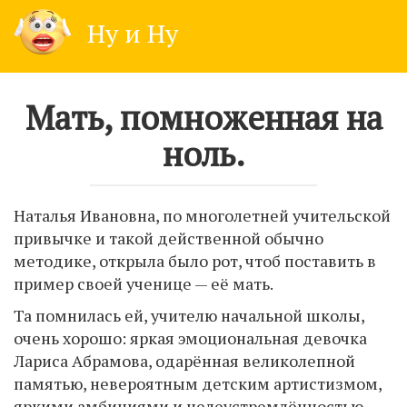
Skip
Ну и Ну
to
content
Мать, помноженная на
ноль.
Наталья Ивановна, по многолетней учительской
привычке и такой действенной обычно
методике, открыла было рот, чтоб поставить в
пример своей ученице — её мать.
Та помнилась ей, учителю начальной школы,
очень хорошо: яркая эмоциональная девочка
Лариса Абрамова, одарённая великолепной
памятью, невероятным детским артистизмом,
яркими амбициями и целеустремлённостью.