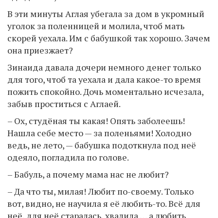
В эти минуты Аглая убегала за дом в укромный
уголок за поленницей и молила, чтоб мать
скорей уехала. Им с бабушкой так хорошо. Зачем
она приезжает?
Зинаида давала дочери немного денег только
для того, чтоб та уехала и дала какое-то время
пожить спокойно. Дочь моментально исчезала,
забыв проститься с Аглаей.
– Ох, студёная ты какая! Опять заболеешь!
Нашла себе место — за поленьями! Холодно
ведь, не лето, — бабушка подоткнула под неё
одеяло, погладила по голове.
– Бабуль, а почему мама нас не любит?
– Да что ты, милая! Любит по-своему. Только
вот, видно, не научила я её любить-то. Всё для
неё, для неё старалась, хвалила … а любить