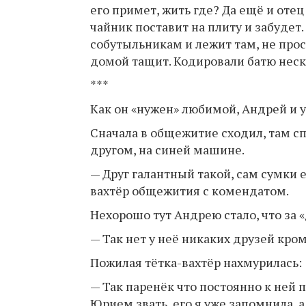
его примет, жить где? Да ещё и отец 
чайник поставит на плиту и забудет.
собутыльникам и лежит там, не прос
домой тащит. Кодировали батю неско
***
Как он «нужен» любимой, Андрей и у
Сначала в общежитие сходил, там спр
другом, на синей машине.
— Друг галантный такой, сам сумки е
вахтёр общежития с комендатом.
Нехорошо тут Андрею стало, что за «
— Так нет у неё никаких друзей кром
Пожилая тётка-вахтёр нахмурилась:
— Так паренёк что постоянно к ней 
Юрием звать, его я уже запомнила, а