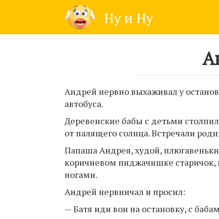
Skip
Ну и Ну
to
content
А
Андрей нервно выхаживал у остано
автобуса.
Деревенские бабы с детьми столпил
от палящего солнца. Встречали родн
Папаша Андрея, худой, плюгавеньки
коричневом пиджачишке старичок, 
ногами.
Андрей нервничал и просил:
— Батя иди вон на остановку, с баба