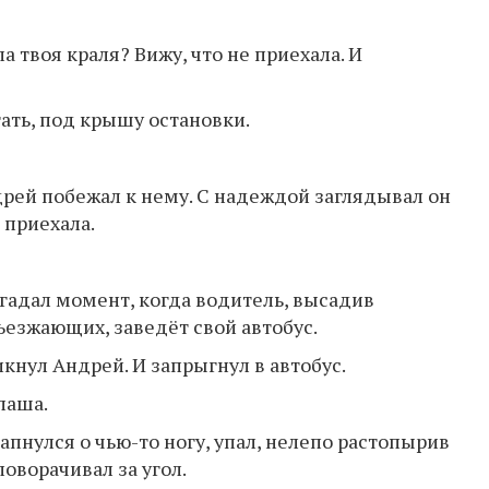
ла твоя краля? Вижу, что не приехала. И
ать, под крышу остановки.
дрей побежал к нему. С надеждой заглядывал он
 приехала.
дгадал момент, когда водитель, высадив
ъезжающих, заведёт свой автобус.
рикнул Андрей. И запрыгнул в автобус.
паша.
запнулся о чью-то ногу, упал, нелепо растопырив
поворачивал за угол.