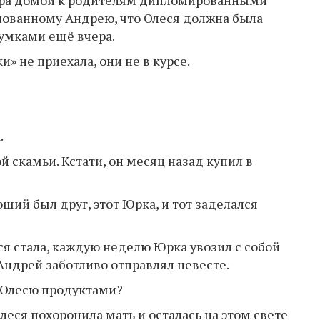
ера домой к родителям дипломированными
нованному Андрею, что Олеся должна была
умками ещё вчера.
» не приехала, они не в курсе.
.
 скамьи. Кстати, он месяц назад купил в
ший был друг, этот Юрка, и тот заделался
ься стала, каждую неделю Юрка увозил с собой
Андрей заботливо отправлял невесте.
 Олесю продуктами?
леся похоронила мать и осталась на этом свете