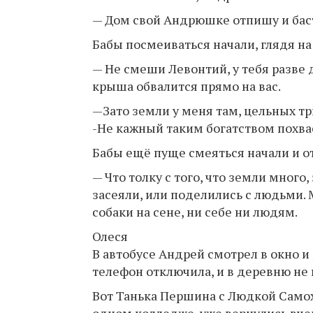
— Дом свой Андрюшке отпишу и баст
Бабы посмеиваться начали, глядя н
— Не смеши Левонтий, у тебя разве 
крыша обвалится прямо на вас.
—Зато земли у меня там, цельных тр
-Не кажный таким богатством похва
Бабы ещё пуще смеяться начали и о
— Что толку с того, что земли много
засеяли, или поделились с людьми. М
собаки на сене, ни себе ни людям.
Олеся
В автобусе Андрей смотрел в окно и
телефон отключила, и в деревню не
Вот Танька Першина с Людкой Самох