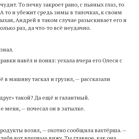
чудит. То печку закроет рано, с пьяных глаз, то
 А то и убежит средь зимы в тапочках, к своим
ыхая, Андрей в таком случае разыскивает его и
лько раз, да что-то всё неудачно.
знал.
авки навёл и понял: уехала вчера его Олеся с
ё в машину таскал и грузил, — рассказали
друг» такой? Да ещё и галантный.
е меня, — почесал он в затылке.
продукты возил, — охотно сообщила вахтёрша. —
 тебя вот впервые вижу. Ты главное, как она