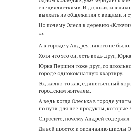
одном колледже, уже вернулись вч
специалистками. И доложили взвол
выехать из общежития с вещами и с
Но почему Олеся в деревню «Ключики
**
А в городе у Андрея никого не было.
Хотя что это он, есть ведь друг, Юрка
Юрка Першин тоже друг, со школьной
городе однокомнатную квартиру.
Эх, жалко-то как, единственный хоро
городским жителем.
А ведь когда Олеська в городе учит
по пути для неё продукты, которые 
Спросите, почему Андрей содержал
Да всё просто: к окончанию школы О