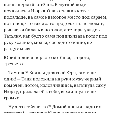
повис первый котёнок. В мутной воде
появилась и Нюрка. Она, оттащив котят
подальше, на самое высокое место под сараем,
но поняв, что так долго продолжать не может,
рвалась и билась в потолок, а теперь, увидев
Татьяну, как будто сама подпихивала котят под
руку хозяйке, молча, сосредоточенно, не
раздумывая.
Юрий принял первого котёнка, второго,
третьего.
— Там ещё! Бедная девочка! Юра, там ещё
один! — Таня положила на руки мужу черный
комочек, потом, изловчившись, вытянула саму
Нюрку, прижала её к себе, всхлипнула еще
громче.
— Ну чего сейчас–то?! Домой пошли, надо их
отогреть! — рявкнул Юрик, зашагал к дому.