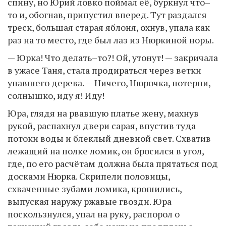
спину, но Юрий ловко поймал её, буркнул что–
то и, обогнав, припустил вперед. Тут раздался
треск, большая старая яблоня, охнув, упала как
раз на то место, где был лаз из Нюркиной норы.
— Юрка! Что делать–то?! Ой, утонут! — закричала
в ужасе Таня, стала продираться через ветки
упавшего дерева. — Ничего, Нюрочка, потерпи,
солнышко, иду я! Иду!
Юра, глядя на рвавшую платье жену, махнув
рукой, распахнул двери сарая, впустив туда
потоки воды и блеклый дневной свет. Схватив
лежащий на полке ломик, он бросился в угол,
где, по его расчётам должна была прятаться под
досками Нюрка. Скрипели половицы,
схваченные зубами ломика, крошились,
выпуская наружу ржавые гвозди. Юра
поскользнулся, упал на руку, распорол о