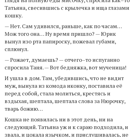
глядя на полную еды мисочку, спросила как–то
Татьяна, свесившись с крылечка и ища глазами
кошку.
— Нет. Сам удивился, раньше, как по часам…
Мож того она… Ну время пришло? — Юрик
вынул изо рта папироску, пожевал губами,
сплюнул.
— Рожает, думаешь? — отчего–то испуганно
спросила Таня. — Вот бедняжка, вот мученица!
И ушла в дом. Там, убедившись, что не видит
муж, вынула из комода иконку, поставила её
перед собой, стала молиться, крестясь и
вздыхая, шептала, шептала слова за Нюрочку,
тварь божию…
Кошка не появилась ни в этот день, ни на
следующий. Татьяна уж и к сараю подходила, и
звала, и цокала язычком, и прислушивалась, не