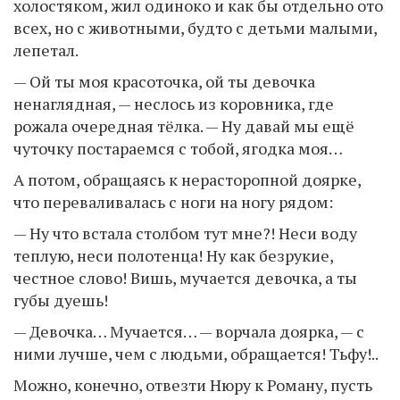
холостяком, жил одиноко и как бы отдельно ото
всех, но с животными, будто с детьми малыми,
лепетал.
— Ой ты моя красоточка, ой ты девочка
ненаглядная, — неслось из коровника, где
рожала очередная тёлка. — Ну давай мы ещё
чуточку постараемся с тобой, ягодка моя…
А потом, обращаясь к нерасторопной доярке,
что переваливалась с ноги на ногу рядом:
— Ну что встала столбом тут мне?! Неси воду
теплую, неси полотенца! Ну как безрукие,
честное слово! Вишь, мучается девочка, а ты
губы дуешь!
— Девочка… Мучается… — ворчала доярка, — с
ними лучше, чем с людьми, обращается! Тьфу!..
Можно, конечно, отвезти Нюру к Роману, пусть