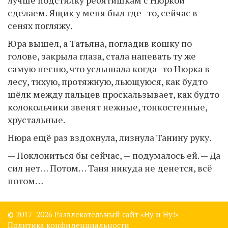
лучше подстилку ребятишкам с Нюркой
сделаем. Ящик у меня был где–то, сейчас в
сенях погляжу.
Юра вышел, а Татьяна, погладив кошку по
голове, закрыла глаза, стала напевать ту же
самую песню, что услышала когда–то Нюрка в
лесу, тихую, протяжную, льющуюся, как будто
шёлк между пальцев проскальзывает, как будто
колокольчики звенят нежные, тонкостенные,
хрустальные.
Нюра ещё раз вздохнула, лизнула Танину руку.
— Поклониться бы сейчас, — подумалось ей. — Да
сил нет… Потом… Таня никуда не денется, всё
потом…
© 2017–
2026 Развлекательный сайт «Ну и Ну!»
Политика конфиденциальности