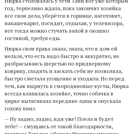
Нюрка столовалась у тёти Тани вот уже который
год, терпеливо ждала, пока закончит хозяйка
все свои дела, уберётся в горнице, наготовит,
накашеварит, посидит, отдыхая, у телевизора,
вот тогда можно стучать лапой в окошко
гостиной, требуя еды.
Нюрка свои права знала, знала, что в дом ей
нельзя, что есть надо быстро и аккуратно, не
разбрасываясь шерстью по придверному
коврику, гладить и ласкать себя не позволяла,
быстро сметала угощение и уходила. Но перед
тем, как нырнуть в смородиновые кусты, Нюрка
всегда кланялась хозяйке, точно собачка в
цирке вытягивала передние лапы и опускала
голову вниз.
— Ну ладно, ладно, иди уже! Поела и будет
тебе! — смущаясь от такой благодарности,
шептала Татьяна, убирала Нюркину мисочку,