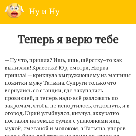
Skip
Ну и Ну
to
content
Теперь я верю тебе
— Ну что, пришла? Ишь, ишь, шёрстку–то как
вылизала! Красотка! Юр, смотри, Нюрка
пришла! — крикнула выгружающему из машины
пожитки мужу Татьяна. Супруги только что
вернулись со станции, где закупались
провизией, и теперь надо всё разложить по
закромам, чтобы не испортилось, отдохнуть, и в
огород. Юрий улыбнулся, кивнул, аккуратно
поставил на землю сумки с упаковками яиц,
мукой, сметаной и молоком, а Татьяна, уперев
руки в бока, всё стояла на крыльце, глядя на