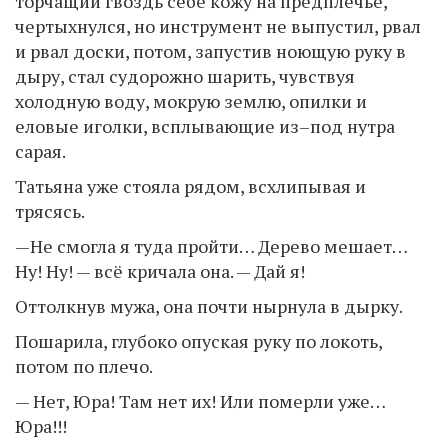
торчащий гвоздь себе кожу на предплечье,
чертыхнулся, но инструмент не выпустил, рвал
и рвал доски, потом, запустив ноющую руку в
дыру, стал судорожно шарить, чувствуя
холодную воду, мокрую землю, опилки и
еловые иголки, всплывающие из–под нутра
сарая.
Татьяна уже стояла рядом, всхлипывая и
трясясь.
—Не смогла я туда пройти… Дерево мешает…
Ну! Ну! — всё кричала она. — Дай я!
Оттолкнув мужа, она почти нырнула в дырку.
Пошарила, глубоко опуская руку по локоть,
потом по плечо.
— Нет, Юра! Там нет их! Или померли уже…
Юра!!!