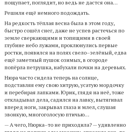
пощупает, поглядит, но ведь не дастся она…
Решили ещё немного подождать.
На редкость тёплая весна была в этом году,
быстро сошёл снег, даже не успев растечься по
земле сверкающими и топящими в своей
глубине небо лужами, проклюнулись первые
ростки, появился на полях свело–зелёный, едва
ещё заметный пушок озимых, в огороде
попёрла петрушка, набухали почки на деревьях.
Нюра часто сидела теперь на солнце,
подставляя ему свою хитрую, усатую мордочку
и перебирая лапками. Юрик, глядя на неё, тоже
откладывал дела, садился на лавку, вытягивал
вперед ноги, закрывал глаза и млел, слушая
звонкую, многоголосую птичью…
— А чего, Нюрка–то не приходила? — удивленно