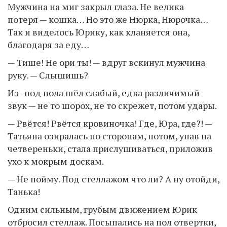
Мужчина на миг закрыл глаза. Не велика
потеря — кошка… Но это же Нюрка, Нюрочка…
Так и виделось Юрику, как кланяется она,
благодаря за еду…
— Тише! Не ори ты! — вдруг вскинул мужчина
руку. — Слышишь?
Из–под пола шёл слабый, едва различимый
звук — не то шорох, не то скрежет, потом удары.
— Рвётся! Рвётся кровиночка! Где, Юра, где?! —
Татьяна озиралась по сторонам, потом, упав на
четвереньки, стала прислушиваться, приложив
ухо к мокрым доскам.
— Не пойму. Под стеллажом что ли? А ну отойди,
Танька!
Одним сильным, грубым движением Юрик
отбросил стеллаж. Посыпались на пол отвертки,