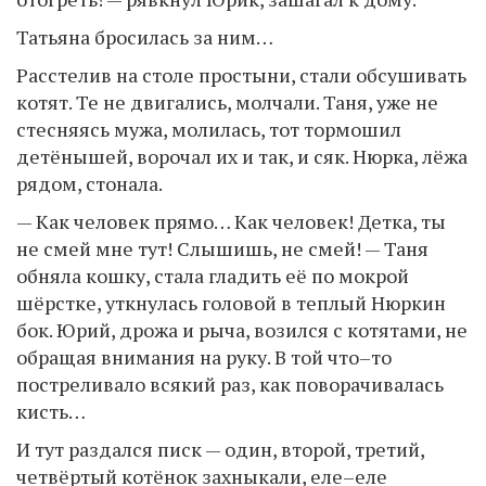
Татьяна бросилась за ним…
Расстелив на столе простыни, стали обсушивать
котят. Те не двигались, молчали. Таня, уже не
стесняясь мужа, молилась, тот тормошил
детёнышей, ворочал их и так, и сяк. Нюрка, лёжа
рядом, стонала.
— Как человек прямо… Как человек! Детка, ты
не смей мне тут! Слышишь, не смей! — Таня
обняла кошку, стала гладить её по мокрой
шёрстке, уткнулась головой в теплый Нюркин
бок. Юрий, дрожа и рыча, возился с котятами, не
обращая внимания на руку. В той что–то
постреливало всякий раз, как поворачивалась
кисть…
И тут раздался писк — один, второй, третий,
четвёртый котёнок захныкали, еле–еле