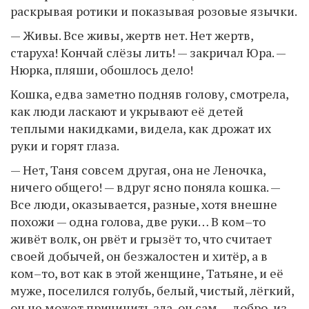
раскрывая ротики и показывая розовые язычки.
— Живы. Все живы, жертв нет. Нет жертв,
старуха! Кончай слёзы лить! — закричал Юра. —
Нюрка, пляши, обошлось дело!
Кошка, едва заметно подняв голову, смотрела,
как люди ласкают и укрывают её детей
теплыми накидками, видела, как дрожат их
руки и горят глаза.
— Нет, Таня совсем другая, она не Леночка,
ничего общего! — вдруг ясно поняла кошка. —
Все люди, оказывается, разные, хотя внешне
похожи — одна голова, две руки… В ком–то
живёт волк, он рвёт и грызёт то, что считает
своей добычей, он безжалостен и хитёр, а в
ком–то, вот как в этой женщине, Татьяне, и её
муже, поселился голубь, белый, чистый, лёгкий,
он не может причинить зла, он сам — добро, из