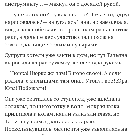
инструменту… — махнул он с досадой рукой.
— Ну не остолоп? Ну как так–то?! Туча что, вдруг
нарисовалась? — заругалась Таня, но замолчала,
глядя, как побежали по тропинкам ручьи, потом
реки, а дальше весь участок стал похож на
болото, кипящее белыми пузырями.
Супруги хотели уже зайти в дом, но тут Татьяна
выронила из рук сумочку, всплеснула руками.
— Нюрка! Нюрка же там! В норе своей! А если
родила, с малышами там она… Утонут все! Юра!
Юра! Побежали!
Она уже скатилась со ступенек, уже шлёпала
босиком, по щиколотку в воде. Мокрая юбка
прилипала к ногам, капли заливали глаза, но
Татьяна упрямо двигалась к сараю.
Поскользнувшись, она почти уже завалилась на