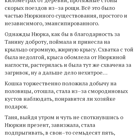
километрах от деревни, протяжные стоны
скорых поездов из–за рощи. Всё это было
частью Нюркиного существования, простого и
независимого, эмансипированного.
Однажды Нюрка, как бы в благодарность за
Танину доброту, поймала и принесла на
крыльцо огромную, жирную крысу. Схватка с той
была недолгой, крыса обомлела от Нюркиной
наглости, растерялась и была тут же схвачена за
загривок, ну а дальше дело нехитрое…
Кошка торжественно положила добычу на
половицы, отошла, стала из–за смородиновых
кустов наблюдать, понравится ли хозяйке
подарок.
Таня, выйдя утром и чуть не споткнувшись о
Нюркин презент, завизжала, стала
подпрыгивать, в свои–то семьдесят пять,