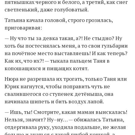
пятнышках черного и белого, а третий, как снег
светленький, даже голубоватый.
Татьяна качала головой, строго грозилась,
приговаривая:
— Ну что ты за девка такая, а?! Не стыдно? Ну
хоть бы постеснялась меня, а то свои гульбарии
на почётное место выставляешь! И как теперь?
Как их, что их?! — тыкала пальцем Таня в
копошащихся и пищащих котят.
Нюра не разрешала их трогать, только Таня или
Юрик нагнутся, чтобы поправить чуть не
свалившегося со ступенек детёныша, она
начинала шипеть и бить воздух лапой.
— Ишь, ты! Смотрите, какая маман выискалась!
Нельзя, значит? Ну–ну… — обижалась Татьяна,
отдергивала руку, уходила подальше, не желая
больше и знаться с такой грубой кошкой, а