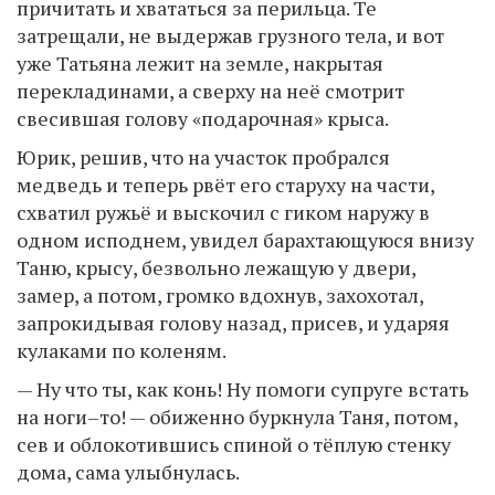
причитать и хвататься за перильца. Те
затрещали, не выдержав грузного тела, и вот
уже Татьяна лежит на земле, накрытая
перекладинами, а сверху на неё смотрит
свесившая голову «подарочная» крыса.
Юрик, решив, что на участок пробрался
медведь и теперь рвёт его старуху на части,
схватил ружьё и выскочил с гиком наружу в
одном исподнем, увидел барахтающуюся внизу
Таню, крысу, безвольно лежащую у двери,
замер, а потом, громко вдохнув, захохотал,
запрокидывая голову назад, присев, и ударяя
кулаками по коленям.
— Ну что ты, как конь! Ну помоги супруге встать
на ноги–то! — обиженно буркнула Таня, потом,
сев и облокотившись спиной о тёплую стенку
дома, сама улыбнулась.