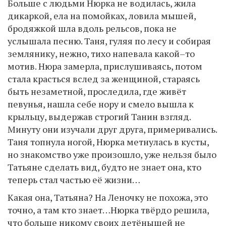
Больше с людьми Нюрка не водилась, жила
дикаркой, ела на помойках, ловила мышей,
бродяжкой шла вдоль рельсов, пока не
услышала песню. Таня, гуляя по лесу и собирая
землянику, нежно, тихо напевала какой–то
мотив. Нюра замерла, прислушиваясь, потом
стала красться вслед за женщиной, стараясь
быть незаметной, проследила, где живёт
певунья, нашла себе нору и смело вышла к
крыльцу, выдержав строгий Танин взгляд.
Минуту они изучали друг друга, примеривались.
Таня топнула ногой, Нюрка метнулась в кусты,
но знакомство уже произошло, уже нельзя было
Татьяне сделать вид, будто не знает она, кто
теперь стал частью её жизни…
Какая она, Татьяна? На Леночку не похожа, это
точно, а там кто знает…Нюрка твёрдо решила,
что больше никому своих детёнышей не