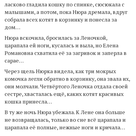
ласково гладила кошку по спинке, сюсюкала с
малышами, а потом, пока Нюра дремала, вдруг
собрала всех котят в корзинку и понесла за
дом…
Нюра вскочила, бросилась за Леночкой,
царапала ей ноги, кусалась и выла, но Елена
Романовна схватила её за загривок и заперла в
сарае…
Через щель Нюрка видела, как три мокрых
комочка легли обратно в корзинку, она звала их,
они молчали. Четвёртого Леночка отдала своей
сестре, хвасталась ещё, каких котят красивых
кошка принесла…
В ту же ночь Нюра убежала. К Лене она больше
не возвращалась, только во сне всё царапала и
царапала её полные, нежные ноги и кричала…