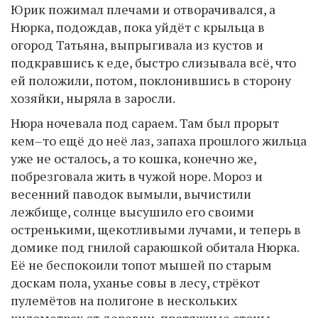
Юрик пожимал плечами и отворачивался, а
Нюрка, подождав, пока уйдёт с крыльца в
огород Татьяна, выпрыгивала из кустов и
подкравшись к еде, быстро слизывала всё, что
ей положили, потом, поклонившись в сторону
хозяйки, ныряла в заросли.
Нюра ночевала под сараем. Там был прорыт
кем–то ещё до неё лаз, запаха прошлого жильца
уже не осталось, а то кошка, конечно же,
побрезговала жить в чужой норе. Мороз и
весенний паводок вымыли, вычистили
лежбище, солнце высушило его своими
остренькими, щекотливыми лучами, и теперь в
домике под гнилой сараюшкой обитала Нюрка.
Её не беспокоили топот мышей по старым
доскам пола, уханье совы в лесу, стрёкот
пулемётов на полигоне в нескольких