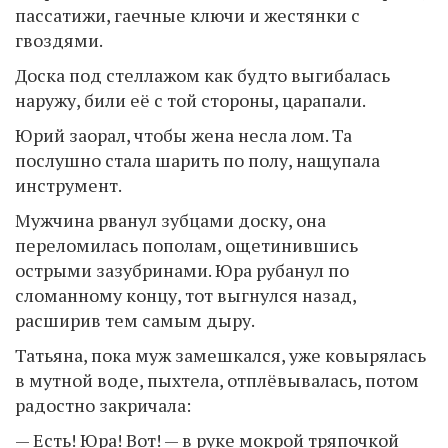
пассатижи, гаечные ключи и жестянки с
гвоздями.
Доска под стеллажом как будто выгибалась
наружу, били её с той стороны, царапали.
Юрий заорал, чтобы жена несла лом. Та
послушно стала шарить по полу, нащупала
инструмент.
Мужчина рванул зубцами доску, она
переломилась пополам, ощетинившись
острыми зазубринами. Юра рубанул по
сломанному концу, тот выгнулся назад,
расширив тем самым дыру.
Татьяна, пока муж замешкался, уже ковырялась
в мутной воде, пыхтела, отплёвывалась, потом
радостно закричала:
— Есть! Юра! Вот! — в руке мокрой тряпочкой