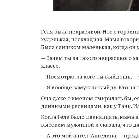
Геля была некрасивой. Нос с горбин
худенькая, нескладная. Мама говорил
Была слишком маленькая, когда он у
— Зачем ты за такого некрасивого з
классе.
— Посмотрю, за кого ты выйдешь, —
— Я вообще замуж не выйду. Кто на 
Она даже с именем смирилась бы, е
длинными ресницами, как у Тани. Ил
Когда Геле было двенадцать, мама 
высоким мужчиной и сказала, что дя
— А это мой ангел, Ангелина, — пред