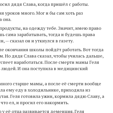
осил дядя Слава, когда пришёл с работы.
ня уроков много. Мог и бы сам хоть раз
 она.
 продукты, на одежду тебе. Значит, имею право
шь сама зарабатывать, тогда и будешь права
н, — сказал он и уткнулся в газету.
сле окончания школы пойдёт работать. Вот тогда
м. Но дядя Слава сказал, чтобы училась дальше,
 успеет наработаться. После смерти мамы Геля
ь людей. И она поступила в медицинский
амного старше мамы, а после её смерти вообще
яла ему еду в холодильнике, приходила из
нутая. Геля готовила ужин, кормила дядю Славу, а
что ел, и просил его накормить.
 у её отца развивается деменция. Геля