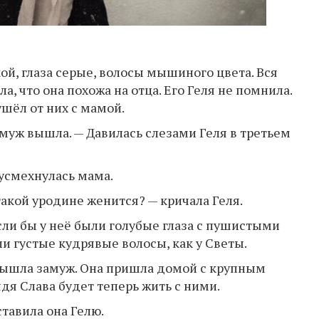
кой, глаза серые, волосы мышиного цвета. Вся
а, что она похожа на отца. Его Геля не помнила.
шёл от них с мамой.
амуж вышла. — Давилась слезами Геля в третьем
 усмехнулась мама.
такой уродине женится? — кричала Геля.
сли бы у неё были голубые глаза с пушистыми
и густые кудрявые волосы, как у Светы.
вышла замуж. Она пришла домой с крупным
дя Слава будет теперь жить с ними.
ставила она Гелю.