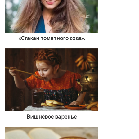
«Стакан томатного сока».
Вишнёвое варенье