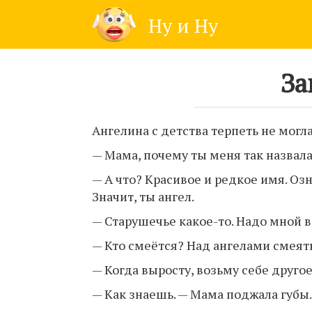
Skip
Ну и Ну
to
content
За
Ангелина с детства терпеть не могла
— Мама, почему ты меня так назвала?
— А что? Красивое и редкое имя. Озн
Значит, ты ангел.
— Старушечье какое-то. Надо мной в
— Кто смеётся? Над ангелами смеять
— Когда выросту, возьму себе другое
— Как знаешь. — Мама поджала губы.