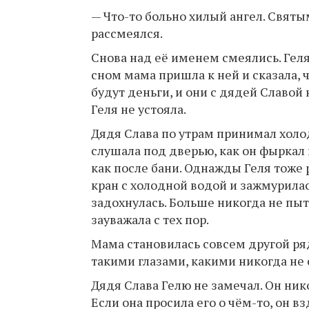
— Что-то больно хилый ангел. Свят
рассмеялся.
Снова над её именем смеялись. Геля
сном мама пришла к ней и сказала, ч
будут деньги, и они с дядей Славой
Геля не устояла.
Дядя Слава по утрам принимал холо
слушала под дверью, как он фыркал 
как после бани. Однажды Геля тоже 
кран с холодной водой и зажмурилас
задохнулась. Больше никогда не пыт
зауважала с тех пор.
Мама становилась совсем другой ряд
такими глазами, какими никогда не 
Дядя Слава Гелю не замечал. Он нико
Если она просила его о чём-то, он в