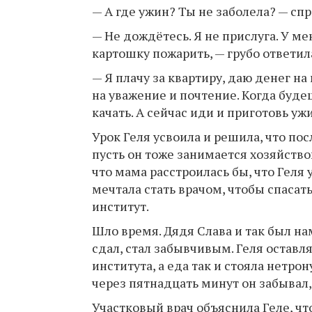
— А где ужин? Ты не заболела? — спр
— Не дождётесь. Я не прислуга. У ме
картошку пожарить, — грубо ответила
— Я плачу за квартиру, даю денег на
на уважение и почтение. Когда буде
качать. А сейчас иди и приготовь ужи
Урок Геля усвоила и решила, что по
пусть он тоже занимается хозяйство
что мама расстроилась бы, что Геля
мечтала стать врачом, чтобы спасат
институт.
Шло время. Дядя Слава и так был н
сдал, стал забывчивым. Геля оставл
института, а еда так и стояла нетро
через пятнадцать минут он забывал, 
Участковый врач объяснила Геле, что