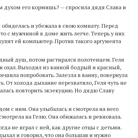
ым духом его кормишь? — спросила дядя Слава и
 обиделась и убежала в свою комнату. Перед
то с мужчиной в доме жить легче. Теперь у них
 купят ей компьютер. Против такого аргумента
дный душ, потом растирался полотенцем. Геля
и охал. Выходил из ванной бодрый и красный,
решила попробовать. Залезла в ванну, повернула
ь. От холода дыхание перехватило, Геля чуть не
алась повторить экзекуцию. Но дядю Славу
ом с ним. Она улыбалась и смотрела на него
смотрела на Гелю. Она обижалась и ревновала.
гда не играл с ней, как другие отцы с детьми.
здыхал и говорил, что она большая и нужно