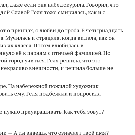
гал, даже если она набедокурила. Говорил, что
дей Славой Геля тоже смирилась, как и с
т о принцах, о любви до гроба. В четырнадцать
. Мучилась и страдала, когда видела, как он
з их класса. Потом влюбилась в
януло её к парням с птичьей фамилией. Но
ой город учиться. Геля решила, что это
ё некрасиво внешности, и решила больше не
оре. На набережной пожилой художник
ать ему. Геля подбежала и попросила
не нужно приукрашивать. Как тебя зовут?
ик. — А ты знаешь, что означает твоё имя?