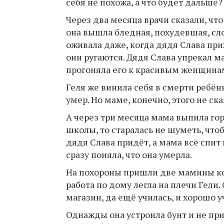
себя не похожа, а что будет дальше?
Через два месяца врачи сказали, чт
она вышла бледная, похудевшая, слов
оживала даже, когда дядя Слава при
они ругаются. Дядя Слава упрекал ма
прогоняла его к красивым женщин
Геля же винила себя в смерти ребёнк
умер. Но маме, конечно, этого не ска
А через три месяца мама выпила горс
школы, то старалась не шуметь, чтоб
дядя Слава придёт, а мама всё спит
сразу поняла, что она умерла.
На похороны пришли две мамины кол
работа по дому легла на плечи Гели. 
магазин, да ещё училась, и хорошо у
Однажды она устроила бунт и не при