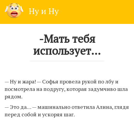
Skip
Ну и Ну
to
content
-Мать тебя
использует…
— Ну и жара! — Софья провела рукой по лбу и
посмотрела на подругу, которая задумчиво шла
рядом.
— Это да… — машинально ответила Алина, глядя
перед собой и ускоряя шаг.