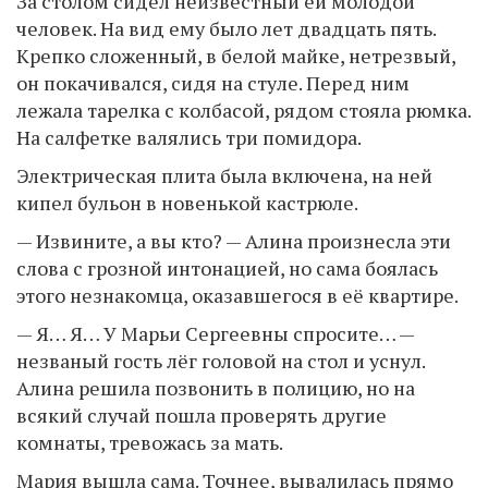
За столом сидел неизвестный ей молодой
человек. На вид ему было лет двадцать пять.
Крепко сложенный, в белой майке, нетрезвый,
он покачивался, сидя на стуле. Перед ним
лежала тарелка с колбасой, рядом стояла рюмка.
На салфетке валялись три помидора.
Электрическая плита была включена, на ней
кипел бульон в новенькой кастрюле.
— Извините, а вы кто? — Алина произнесла эти
слова с грозной интонацией, но сама боялась
этого незнакомца, оказавшегося в её квартире.
— Я… Я… У Марьи Сергеевны спросите… —
незваный гость лёг головой на стол и уснул.
Алина решила позвонить в полицию, но на
всякий случай пошла проверять другие
комнаты, тревожась за мать.
Мария вышла сама. Точнее, вывалилась прямо