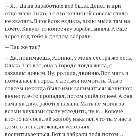
— Я… Да на заработках всё была. Денег и при
отце мало было, а с его кончиной совсем стало
не хватать. В посёлок ездила, полы мыла там на
почте. Какую-то копеечку зарабатывала. А ещё
через год тебя в детдом забрали.
— Как же так?
— Да, понимаешь, Алинка, у меня сестра же есть,
Олька. Так вот, она в городе тогда жила, с
хахалем новым. Ну, родила, двойню. Вот мать и
помчалась в город, с детьми помогать. Ольге
совсем некогда было ими заниматься: женишок
вечно где-то пропадал, потом ушёл от неё. А она
сама на двух работах пахала. Мать не могла за
всеми внуками сразу уследить, ну и… Короче,
кто-то из соседей жалобу накатал, что ты у нас в
доме в ненадлежащих условиях
воспитываешься. Вот и забрали тебя потом…