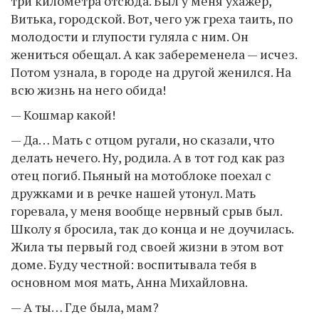
три километра отсюда. Был у меня ухажёр,
Витька, городской. Вот, чего уж греха таить, по
молодости и глупости гуляла с ним. Он
жениться обещал. А как забеременела — исчез.
Потом узнала, в городе на другой женился. На
всю жизнь на него обида!
— Кошмар какой!
— Да… Мать с отцом ругали, но сказали, что
делать нечего. Ну, родила. А в тот год как раз
отец погиб. Пьяный на мотоблоке поехал с
дружками и в речке нашей утонул. Мать
горевала, у меня вообще нервный срыв был.
Школу я бросила, так до конца и не доучилась.
Жила ты первый год своей жизни в этом вот
доме. Буду честной: воспитывала тебя в
основном моя мать, Анна Михайловна.
— А ты… Где была, мам?