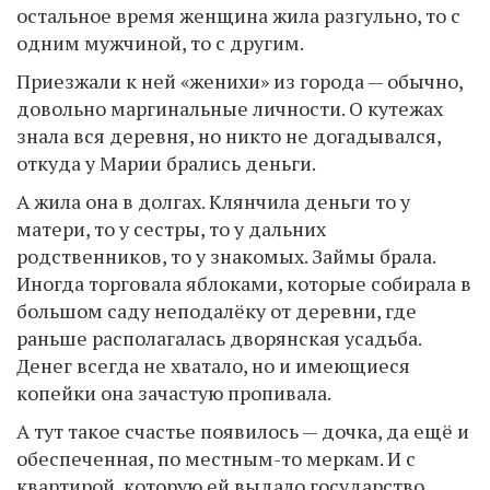
остальное время женщина жила разгульно, то с
одним мужчиной, то с другим.
Приезжали к ней «женихи» из города — обычно,
довольно маргинальные личности. О кутежах
знала вся деревня, но никто не догадывался,
откуда у Марии брались деньги.
А жила она в долгах. Клянчила деньги то у
матери, то у сестры, то у дальних
родственников, то у знакомых. Займы брала.
Иногда торговала яблоками, которые собирала в
большом саду неподалёку от деревни, где
раньше располагалась дворянская усадьба.
Денег всегда не хватало, но и имеющиеся
копейки она зачастую пропивала.
А тут такое счастье появилось — дочка, да ещё и
обеспеченная, по местным-то меркам. И с
квартирой, которую ей выдало государство