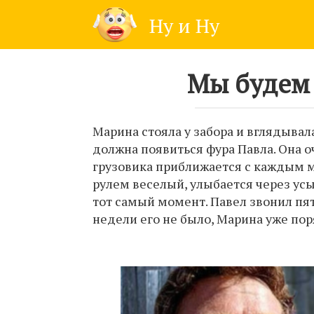
Skip
Ну и Ну
to
content
Мы будем 
Марина стояла у забора и вглядывал
должна появиться фура Павла. Она о
грузовика приближается с каждым м
рулем веселый, улыбается через усы
тот самый момент. Павел звонил пят
недели его не было, Марина уже пор