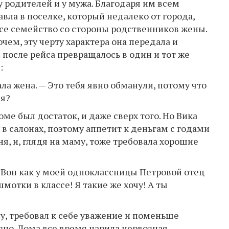
 родителей и у мужа. Благодаря им всем
авла в поселке, который недалеко от города,
все семейство со стороны родственников жены.
очем, эту черту характера она передала и
после рейса превращалось в один и тот же
:
ла жена. — Это тебя явно обманули, потому что
ся?
ме был достаток, и даже сверх того. Но Вика
в салонах, поэтому аппетит к деньгам с годами
ня, и, глядя на маму, тоже требовала хорошие
! Вон как у моей одноклассницы Петровой отец
мотки в классе! Я такие же хочу! А ты
у, требовал к себе уважение и поменьше
зно. Дома все время царила нервозная