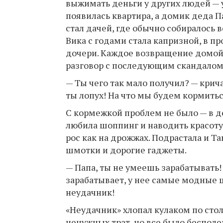
выжимать деньги у других людей — у
появилась квартира, а домик деда П
стал дачей, где обычно собиралось 
Вика с годами стала капризной, в пр
дочери. Каждое возвращение домой 
разговор с последующим скандалом
— Ты чего так мало получил? — крича
ты лопух! На что мы будем кормить
С кормежкой проблем не было — в до
любила шоппинг и наводить красоту 
рос как на дрожжах. Подрастала и Та
шмотки и дорогие гаджеты.
— Папа, ты не умеешь зарабатывать
зарабатывает, у нее самые модные ш
неудачник!
«Неудачник» хлопал кулаком по стол
ненужных трат, но все было бесполе