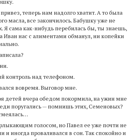
ошку.
 привез, теперь нам надолго хватит. А то была
о масла, все закончилось. Бабушку уже не
х. Я сама как-нибудь перебилась бы, ты знаешь,
да Иван нас с алиментами обманул, ни копейки
иально.
написала?
ни.
ый контроль над телефоном.
овался вовремя. Выговор мне.
оя детей вчера обедом покормила, на ужин мне
седи поругались — помнишь этих, Семеновых?
 смеялась…
рлыкающим голосом, но Павел ее уже почти не
и и иногда проваливался в сон. Так спокойно и