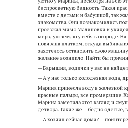
уютно у Марины, несмотря на всю эт
беспросветную бедность. Такая крас
вместе с детьми и бабушкой, так жал
знакомства. Они познакомились пол
проезжал мимо Малиновки и увидел,
мерзлую землю у себя в огороде. На
повязана платком, откуда выбивалис
захотелось остановить свою машину 
желание возникло! Найти бы причин
— Барышня, водички у вас не найдет
— А у нас только колодезная вода, др
Марина принесла воду в железной кр
красные пальцы, все промерзшие. Хо
Марина заметила этот взгляд и смущ
детвора. Такие же — бедно одетые, 
— А хозяин сейчас дома? — поинтер