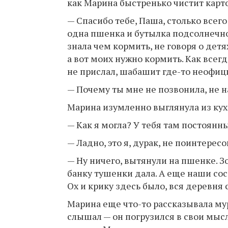
как Марина быстренько чистит карт
— Спасибо тебе, Паша, столько всего
одна пшенка и бутылка подсолнечног
знала чем кормить, не говоря о детя
а вот моих нужно кормить. Как всег
не прислал, шабашит где-то неофиц
— Почему ты мне не позвонила, не 
Марина изумленно выглянула из кух
— Как я могла? У тебя там постоянн
— Ладно, это я, дурак, не поинтерес
— Ну ничего, вытянули на пшенке. З
банку тушенки дала. А еще наши со
Ох и крику здесь было, вся деревня
Марина еще что-то рассказывала му
слышал — он погрузился в свои мысл