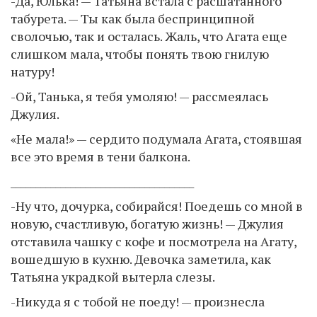
-Да, Юлька! — Татьяна встала с расшатанного
табурета. — Ты как была беспринципной
сволочью, так и осталась. Жаль, что Агата еще
слишком мала, чтобы понять твою гнилую
натуру!
-Ой, Танька, я тебя умоляю! — рассмеялась
Джулия.
«Не мала!» — сердито подумала Агата, стоявшая
все это время в тени балкона.
_____________________________________
-Ну что, дочурка, собирайся! Поедешь со мной в
новую, счастливую, богатую жизнь! — Джулия
отставила чашку с кофе и посмотрела на Агату,
вошедшую в кухню. Девочка заметила, как
Татьяна украдкой вытерла слезы.
-Никуда я с тобой не поеду! — произнесла