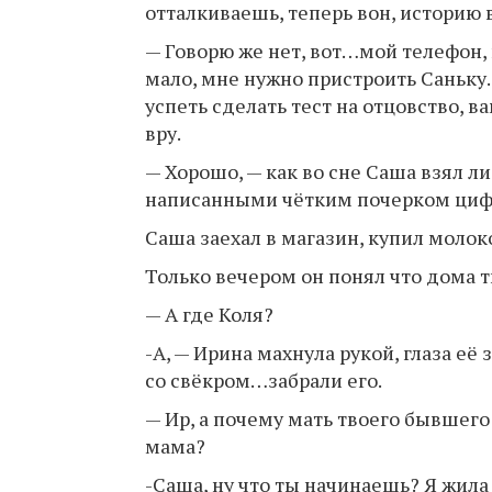
отталкиваешь, теперь вон, историю
— Говорю же нет, вот…мой телефон, 
мало, мне нужно пристроить Саньку.
успеть сделать тест на отцовство, в
вру.
— Хорошо, — как во сне Саша взял л
написанными чётким почерком цифр
Саша заехал в магазин, купил молок
Только вечером он понял что дома т
— А где Коля?
-А, — Ирина махнула рукой, глаза её
со свёкром…забрали его.
— Ир, а почему мать твоего бывшего
мама?
-Саша, ну что ты начинаешь? Я жила