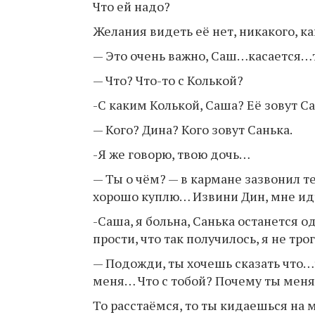
Что ей надо?
Желания видеть её нет, никакого, к
— Это очень важно, Саш…касается…т
— Что? Что-то с Колькой?
-С каким Колькой, Саша? Её зовут Са
— Кого? Дина? Кого зовут Санька.
-Я же говорю, твою дочь…
— Ты о чём? — в кармане зазвонил те
хорошо куплю… Извини Дин, мне идт
-Саша, я больна, Санька останется о
прости, что так получилось, я не тро
— Подожди, ты хочешь сказать что…
меня… Что с тобой? Почему ты меня
То расстаёмся, то ты кидаешься на 