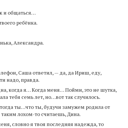
ак и общаться…
воего ребёнка.
нька, Александра.
лефон, Саша ответил, — да, да Ириш, еду,
и надо, правда.
дна, когда я… Когда меня… Пойми, это не шутка,
гала тебя семь лет, но…вот так случилось.
тогда ты…что ты, будучи замужем родила от
 таким лохом-то считаешь, Дина.
меня, словно я твоя последняя надежда, то