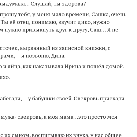
 выдумала… Слушай, ты здорова?
прошу тебя, у меня мало времени, Сашка, очень
 Ты её отец, понимаю, звучит дико, нужно
ам нужно привыкнуть друг к другу, Саш… Я не
источек, вырванный из записной книжки, с
ами, — я позвоню, Дина.
о и яйца, как наказывала Ирина и пошёл домой.
ихо.
 забегали, — у бабушки своей. Свекровь приехали
 мужа- свекровь, а моя мама…это просто моя
 с их сыном, воспитываю их внука, у нас общее