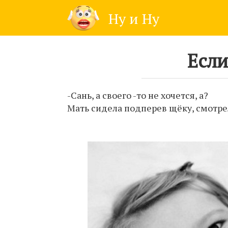
Skip
Ну и Ну
to
content
Если
-Сань, а своего -то не хочется, а?
Мать сидела подперев щёку, смотре