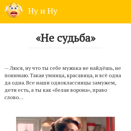
Skip
Ну и Ну
to
content
«Не судьба»
— Люся, ну что ты себе мужuка не найдёшь, не
понимаю. Такая умница, красавица, и всё одна
да одна. Все наши одноклассницы замужем,
дети есть, а ты как «белая ворона», право
слово…