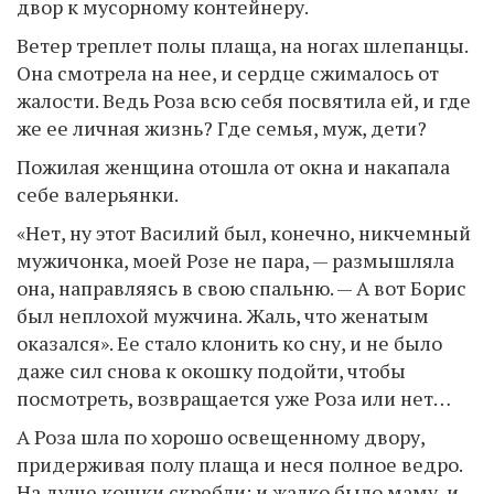
двор к мусорному контейнеру.
Ветер треплет полы плаща, на ногах шлепанцы.
Она смотрела на нее, и сердце сжималось от
жалости. Ведь Роза всю себя посвятила ей, и где
же ее личная жизнь? Где семья, муж, дети?
Пожилая женщина отошла от окна и накапала
себе валерьянки.
«Нет, ну этот Василий был, конечно, никчемный
мужичонка, моей Розе не пара, — размышляла
она, направляясь в свою спальню. — А вот Борис
был неплохой мужчина. Жаль, что женатым
оказался». Ее стало клонить ко сну, и не было
даже сил снова к окошку подойти, чтобы
посмотреть, возвращается уже Роза или нет…
А Роза шла по хорошо освещенному двору,
придерживая полу плаща и неся полное ведро.
На душе кошки скребли: и жалко было маму, и