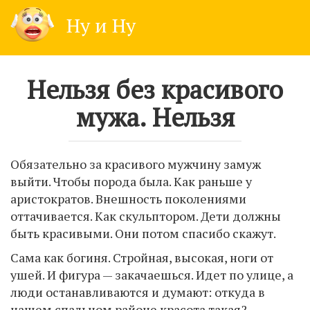
Skip
Ну и Ну
to
content
Нельзя без красивого
мужа. Нельзя
Обязательно за красивого мужчину замуж
выйти. Чтобы порода была. Как раньше у
аристократов. Внешность поколениями
оттачивается. Как скульптором. Дети должны
быть красивыми. Они потом спасибо скажут.
Сама как богиня. Стройная, высокая, ноги от
ушей. И фигура — закачаешься. Идет по улице, а
люди останавливаются и думают: откуда в
нашем спальном районе красота такая?