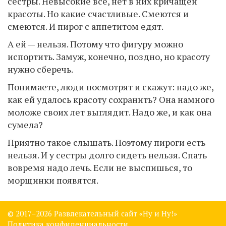
сестры. Невысокие все, нет в них кричащей
красоты. Но какие счастливые. Смеются и
смеются. И пирог с аппетитом едят.
А ей — нельзя. Потому что фигуру можно
испортить. Замуж, конечно, поздно, но красоту
нужно сберечь.
Понимаете, люди посмотрят и скажут: надо же,
как ей удалось красоту сохранить? Она намного
моложе своих лет выглядит. Надо же, и как она
сумела?
Приятно такое слышать. Поэтому пироги есть
нельзя. И у сестры долго сидеть нельзя. Спать
вовремя надо лечь. Если не выспишься, то
морщинки появятся.
© 2017–
2026 Развлекательный сайт «Ну и Ну!»
Политика конфиденциальности