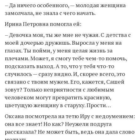
– Да ничего особенного, — молодая женщина
замолчала, не знала с чего начать.
Ирина Петровна помогла ей:
– Девочка моя, ты же мне не чужая. С детства с
моей дочерью дружишь. Выросла у меня на
глазах. Ты пойми, у меня целая жизнь за
плечами. Может, я смогу тебе чем-то помочь,
подсказать выход. А то, что у тебя что-то
случилось — сразу видно. И, скорее всего, это
связано с твоим мужем. Его, кажется, Сашей
зовут? Только неприятности с любимым
человеком могут превратить красивую,
цветущую женщину в старуху. Прости…
Оксана посмотрела на тетю Иру с недоумением:
она все знает! Но как? Неужели подруга
рассказала? Не может быть, ведь она дала слово
молчать.