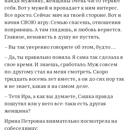
найдя мужчину, женщины очень часто теряют
себя. Вот у мужей и пропадает к ним интерес.
Все просто. Сейчас мяч на твоей стороне. Вот и
начни СВОЮ игру. Семью спасешь, отношения
поправишь. А там глядишь, и любовь вернется.
Главное, ненависть в душу не пустить.
– Вы так уверенно говорите об этом, будто …
– Да, ты правильно поняла. Я сама так сделала в
свое время. И знаешь, сработало. Муж совсем
по-другому стал на меня смотреть. Скоро
тридцать восемь лет вместе, а он до сих пор так
и не знает, какая я на самом деле.
– Тетя Ира, а как вы думаете, Сашка правда
пошутил или у него все-таки есть другая
женщина?
Ирина Петровна внимательно посмотрела на
собеседницу: