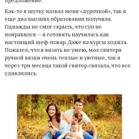
предложение.
Как-то в шутку назвал меня «дурочкой», так я
еще два высших образования получила.
Однажды не смог скрыть, что суп не
понравился — я готовить научилась как
настоящий шеф-повар. Даже на курсы ходила.
Пожалел, что я вязать не умею, мол свитера
ручной вязки очень теплые и уютные, так я
через три месяца такой свитер связала, что все
удивлялись.