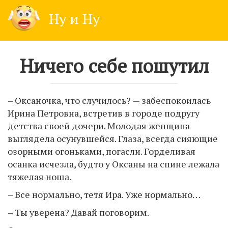
Skip
Ну и Ну
to
content
Ничего себе пошутил
– Оксаночка, что случилось? — забеспокоилась
Ирина Петровна, встретив в городе подругу
детства своей дочери. Молодая женщина
выглядела осунувшейся. Глаза, всегда сияющие
озорными огоньками, погасли. Горделивая
осанка исчезла, будто у Оксаны на спине лежала
тяжелая ноша.
– Все нормально, тетя Ира. Уже нормально…
– Ты уверена? Давай поговорим.