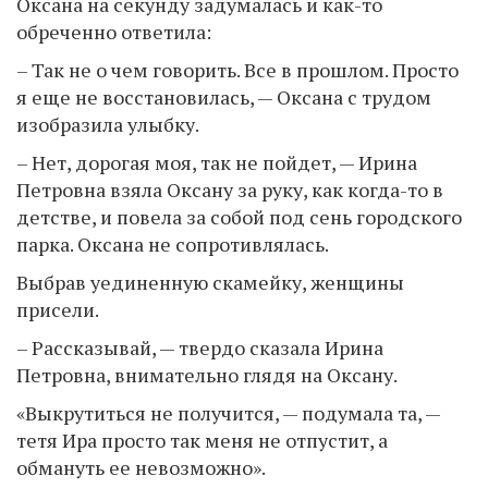
Оксана на секунду задумалась и как-то
обреченно ответила:
– Так не о чем говорить. Все в прошлом. Просто
я еще не восстановилась, — Оксана с трудом
изобразила улыбку.
– Нет, дорогая моя, так не пойдет, — Ирина
Петровна взяла Оксану за руку, как когда-то в
детстве, и повела за собой под сень городского
парка. Оксана не сопротивлялась.
Выбрав уединенную скамейку, женщины
присели.
– Рассказывай, — твердо сказала Ирина
Петровна, внимательно глядя на Оксану.
«Выкрутиться не получится, — подумала та, —
тетя Ира просто так меня не отпустит, а
обмануть ее невозможно».