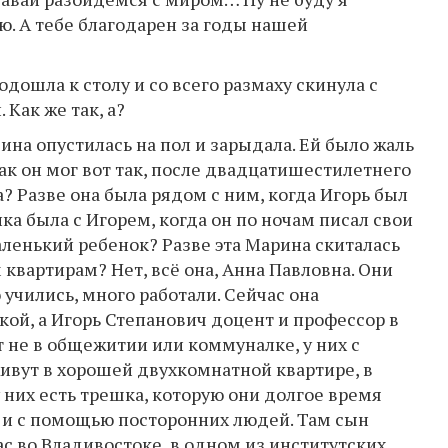
ю. А тебе благодарен за годы нашей
дошла к столу и со всего размаху скинула с
. Как же так, а?
ина опустилась на пол и зарыдала. Ей было жаль
Как он мог вот так, после двадцатишестилетнего
ка? Разве она была рядом с ним, когда Игорь был
а была с Игорем, когда он по ночам писал свои
маленький ребенок? Разве эта Марина скиталась
вартирам? Нет, всё она, Анна Павловна. Они
учились, много работали. Сейчас она
ой, а Игорь Степанович доцент и профессор в
т не в общежитии или коммуналке, у них с
ивут в хорошей двухкомнатной квартире, в
 них есть трешка, которую они долгое время
 и с помощью посторонних людей. Там сын
ас во Владивостоке, в одном из институтских