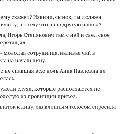
а ему скажет? Извини, сынок, ты должен
двушку, потому что папа другую нашел?
а, Игорь Степанович там с ней и свел свое
 перетащил…
 — молодая сотрудница, наливая чай в
ла на начальницу.
 но не спавшая всю ночь Анна Павловна не
елась.
еужели слухи, которые расползаются по
 молодую из провинции привез…
платок к лицу, сдавленным голосом спросила