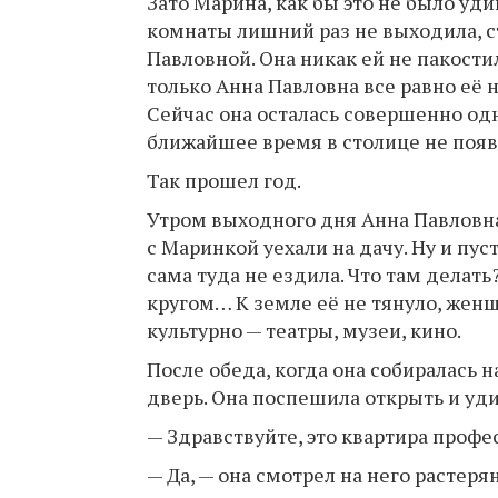
Зато Марина, как бы это не было уд
комнаты лишний раз не выходила, с
Павловной. Она никак ей не пакостил
только Анна Павловна все равно её н
Сейчас она осталась совершенно одн
ближайшее время в столице не появ
Так прошел год.
Утром выходного дня Анна Павловна
с Маринкой уехали на дачу. Ну и пу
сама туда не ездила. Что там дела
кругом… К земле её не тянуло, же
культурно — театры, музеи, кино.
После обеда, когда она собиралась 
дверь. Она поспешила открыть и уд
— Здравствуйте, это квартира профе
— Да, — она смотрел на него растер