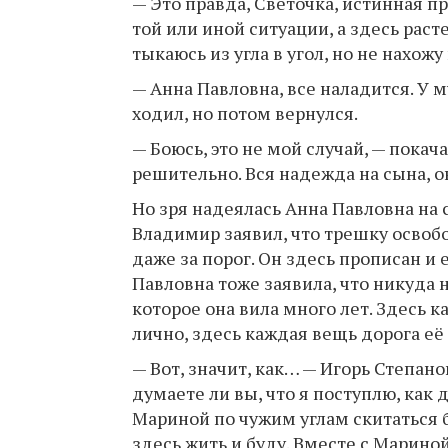
— Это правда, Светочка, истинная пр
той или иной ситуации, а здесь раст
тыкаюсь из угла в угол, но не нахож
— Анна Павловна, все наладится. У м
ходил, но потом вернулся.
— Боюсь, это не мой случай, — покач
решительно. Вся надежда на сына, о
Но зря надеялась Анна Павловна на с
Владимир заявил, что трешку освобо
даже за порог. Он здесь прописан и 
Павловна тоже заявила, что никуда 
которое она вила много лет. Здесь
лично, здесь каждая вещь дорога её
— Вот, значит, как… — Игорь Степано
думаете ли вы, что я поступлю, как 
Мариной по чужим углам скитаться б
здесь жить и буду. Вместе с Мариной