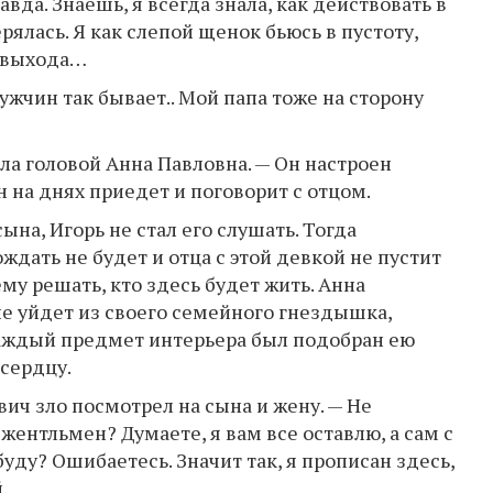
авда. Знаешь, я всегда знала, как действовать в
ерялась. Я как слепой щенок бьюсь в пустоту,
у выхода…
ужчин так бывает.. Мой папа тоже на сторону
ала головой Анна Павловна. — Он настроен
н на днях приедет и поговорит с отцом.
ына, Игорь не стал его слушать. Тогда
ждать не будет и отца с этой девкой не пустит
ему решать, кто здесь будет жить. Анна
не уйдет из своего семейного гнездышка,
 каждый предмет интерьера был подобран ею
 сердцу.
вич зло посмотрел на сына и жену. — Не
джентльмен? Думаете, я вам все оставлю, а сам с
уду? Ошибаетесь. Значит так, я прописан здесь,
.