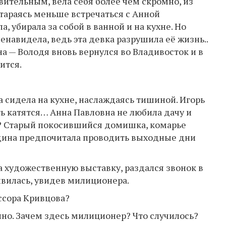
ивительным, вела себя более чем скромно, из
тараясь меньше встречаться с Анной
а, убирала за собой в ванной и на кухне. Но
енавидела, ведь эта девка разрушила её жизнь..
а — Володя вновь вернулся во Владивосток и в
ится.
 сидела на кухне, наслаждаясь тишиной. Игорь
сть катятся… Анна Павловна не любила дачу и
ть? Старый покосившийся домишка, комарье
нщина предпочитала проводить выходные дни
на художественную выставку, раздался звонок в
ивилась, увидев милиционера.
ссора Кривцова?
янно. Зачем здесь милиционер? Что случилось?