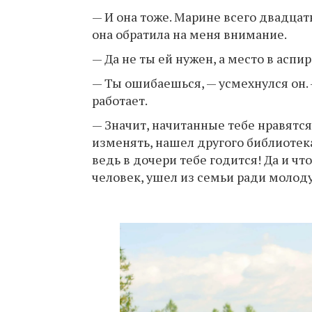
— И она тоже. Марине всего двадцать
она обратила на меня внимание.
— Да не ты ей нужен, а место в аспир
— Ты ошибаешься, — усмехнулся он. —
работает.
— Значит, начитанные тебе нравятся
изменять, нашел другого библиотека
ведь в дочери тебе годится! Да и ч
человек, ушел из семьи ради молоду