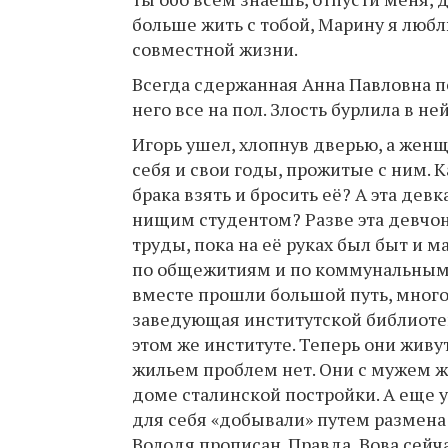
больше жить с тобой, Марину я любл
совместной жизни.
Всегда сдержанная Анна Павловна по
него все на пол. Злость бурлила в ней
Игорь ушел, хлопнув дверью, а женщ
себя и свои годы, прожитые с ним. 
брака взять и бросить её? А эта дев
нищим студентом? Разве эта девчонк
труды, пока на её руках был быт и 
по общежитиям и по коммунальным к
вместе прошли большой путь, много 
заведующая институтской библиотек
этом же институте. Теперь они живу
жильем проблем нет. Они с мужем ж
доме сталинской постройки. А еще у
для себя «добывали» путем размена
Володя прописан. Правда, Вова сейч