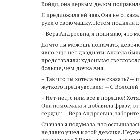
Войдя, она первым делом поправила
Я предложила ей чаю. Она не отказа
руки о свою чашку. Потом подняла гл
– Вера Андреевна, я понимаю, что
Да что ты можешь понимать, девочк
явно еще нет двадцати. Анжела была 
представляла: худенькая светловоло
больше, чем дочка Аня.
– Так что ты хотела мне сказать? — 
жуткого предчувствия: — С Володей 
– Нет-нет, с ним все в порядке! Хо
Она помолчала и добавила фразу, от
сердце: — Вера Андреевна, заберите
Сначала я подумала, что ослышалас
недавно ушел к этой девочке. Неуже
закончилась? Володя понял, что оши