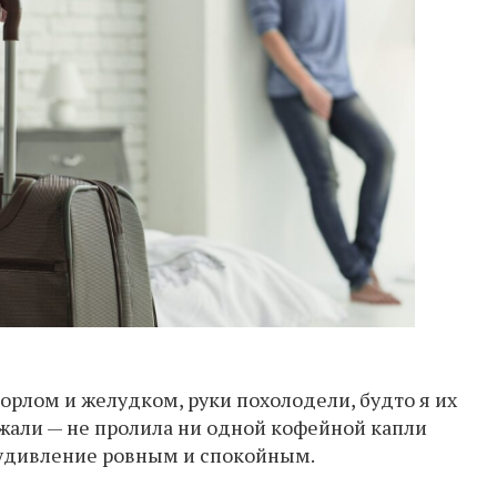
рлом и желудком, руки похолодели, будто я их
рожали — не пролила ни одной кофейной капли
а удивление ровным и спокойным.