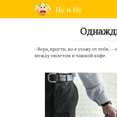
Skip
Ну и Ну
to
content
Однажды
–Вера, прости, но я ухожу от тебя, 
между омлетом и чашкой кофе.