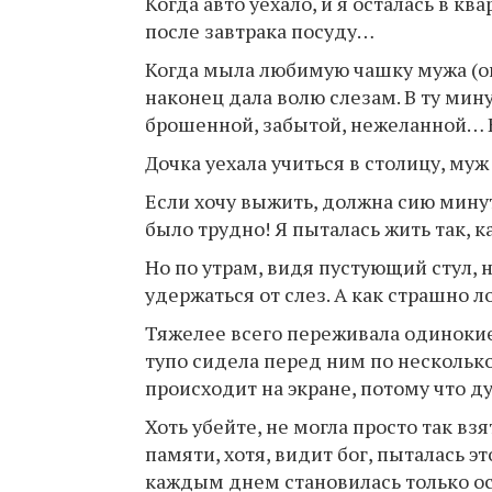
Когда авто уехало, и я осталась в к
после завтрака посуду…
Когда мыла любимую чашку мужа (он
наконец дала волю слезам. В ту мин
брошенной, забытой, нежеланной… 
Дочка уехала учиться в столицу, му
Если хочу выжить, должна сию минуту
было трудно! Я пыталась жить так, к
Но по утрам, видя пустующий стул, 
удержаться от слез. А как страшно л
Тяжелее всего переживала одинокие
тупо сидела перед ним по несколько
происходит на экране, потому что ду
Хоть убейте, не могла просто так взя
памяти, хотя, видит бог, пыталась эт
каждым днем становилась только ост