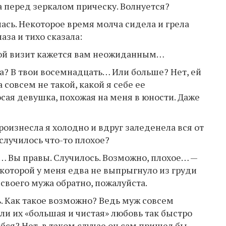
 перед зеркалом прическу. Волнуется?
лась. Некоторое время молча сидела и грела
аза и тихо сказала:
 мой визит кажется вам неожиданным…
а? В твои восемнадцать… Или больше? Нет, ей
совсем не такой, какой я себе ее
сая девушка, похожая на меня в юности. Даже
произнесла я холодно и вдруг заледенела вся от
случилось что-то плохое?
тя… Вы правы. Случилось. Возможно, плохое… —
 которой у меня едва не выпрыгнуло из груди
 своего мужа обратно, пожалуйста.
ь. Как такое возможно? Ведь муж совсем
ли их «большая и чистая» любовь так быстро
бся? Нет, в таком случае он сам пришел бы