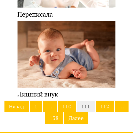
Переписала
Лишний внук
Навигация
Назад
1
…
110
111
112
…
по
записям
138
Далее