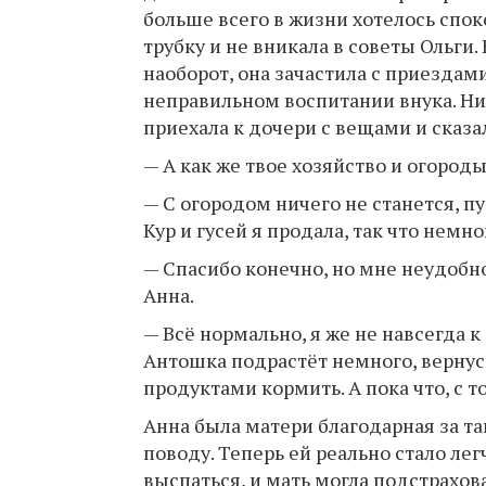
больше всего в жизни хотелось спок
трубку и не вникала в советы Ольги.
наоборот, она зачастила с приездам
неправильном воспитании внука. Ни
приехала к дочери с вещами и сказа
— А как же твое хозяйство и огород
— С огородом ничего не станется, п
Кур и гусей я продала, так что немн
— Спасибо конечно, но мне неудобно
Анна.
— Всё нормально, я же не навсегда к
Антошка подрастёт немного, вернусь
продуктами кормить. А пока что, с т
Анна была матери благодарная за та
поводу. Теперь ей реально стало ле
выспаться, и мать могла подстрахов