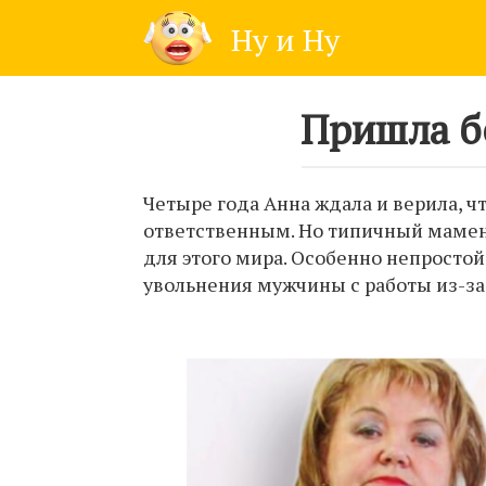
Skip
Ну и Ну
to
content
Пришла б
Четыре года Анна ждала и верила, ч
ответственным. Но типичный мамен
для этого мира. Особенно непросто
увольнения мужчины с работы из-за