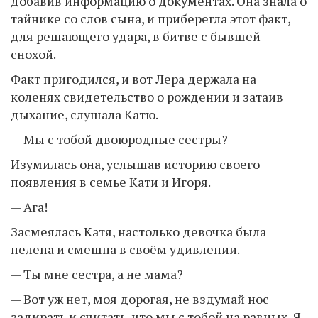
добавив информацию о документах. Она знала о
тайнике со слов сына, и приберегла этот факт,
для решающего удара, в битве с бывшей
снохой.
Факт пригодился, и вот Лера держала на
коленях свидетельство о рождении и затаив
дыхание, слушала Катю.
— Мы с тобой двоюродные сестры?
Изумилась она, услышав историю своего
появления в семье Кати и Игоря.
— Ага!
Засмеялась Катя, настолько девочка была
нелепа и смешна в своём удивлении.
— Ты мне сестра, а не мама?
— Вот уж нет, моя дорогая, не вздумай нос
задирать и считать, что мы с тобой на равных. Я