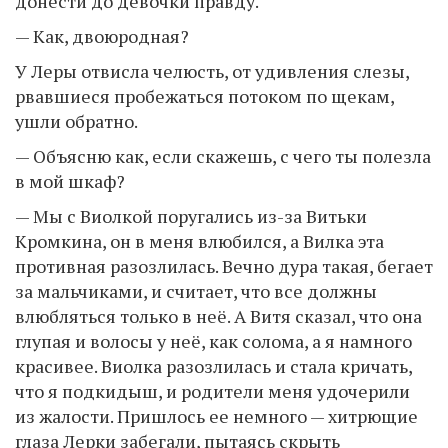
донести до девочки правду.
— Как, двоюродная?
У Леры отвисла челюсть, от удивления слезы,
рвавшиеся пробежаться потоком по щекам,
ушли обратно.
— Объясню как, если скажешь, с чего ты полезла
в мой шкаф?
— Мы с Виолкой поругались из-за Витьки
Кромкина, он в меня влюбился, а Вилка эта
противная разозлилась. Вечно дура такая, бегает
за мальчиками, и считает, что все должны
влюбляться только в неё. А Витя сказал, что она
глупая и волосы у неё, как солома, а я намного
красивее. Виолка разозлилась и стала кричать,
что я подкидыш, и родители меня удочерили
из жалости. Пришлось ее немного — хитрющие
глаза Лерки забегали, пытаясь скрыть