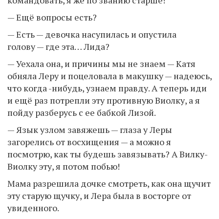
командовать, я же по званию старше!
— Ещё вопросы есть?
— Есть — девочка насупилась и опустила
голову — где эта… Лида?
— Уехала она, и причины мы не знаем — Катя
обняла Леру и поцеловала в макушку — надеюсь,
что когда -нибудь, узнаем правду. А теперь иди
и ещё раз потрепли эту противную Виолку, а я
пойду разберусь с ее бабкой Лизой.
— Язык узлом завяжешь — глаза у Леры
загорелись от восхищения — а можно я
посмотрю, как ты будешь завязывать? А Вилку-
Виолку эту, я потом побью!
Мама разрешила дочке смотреть, как она щучит
эту старую щучку, и Лера была в восторге от
увиденного.