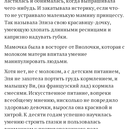
ластилась и обнималась, когда выпрашивала
чего-нибудь. И закатывала истерику, если что-
то не устраивало маленькую мамину принцессу.
Так называла Элиза свою красавицу-дочку,
умеющую хлопать длинными ресницами и
капризно надувать губки.
Мамочка была в восторге от Виолочки, которая с
молоком матери впитала умение
манипулировать людьми.
Хотя нет, не с молоком, а с детским питанием,
Эля не захотела портить грудь кормлением, и
малышку Ви, (на французский лад) кормила
смесями. Искусственное питание, вопреки
всеобщему мнению, нисколько не повредило
здоровью девочки, выросла она красивой и
хитрой. К десяти годам успешно научилась
умению строить глазки и пользовалась
вниманием у противоположного пола.