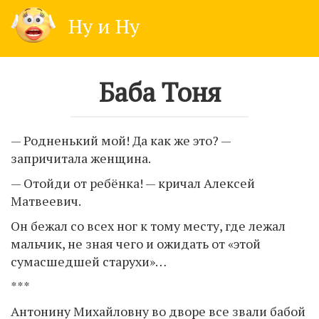
Skip
Ну и Ну
to
content
Баба Тоня
— Родненький мой! Да как же это? —
запричитала женщина.
— Отойди от ребёнка! — кричал Алексей
Матвеевич.
Он бежал со всех ног к тому месту, где лежал
мальчик, не зная чего и ожидать от «этой
сумасшедшей старухи»…
***
Антонину Михайловну во дворе все звали бабой