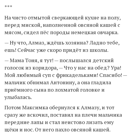
***
На чисто отмытой сверкающей кухне на полу,
перед миской, наполненной овсяной кашей с
мясом, сидел пёс породы немецкая овчарка.
— Ну что, Алмаз, ждёшь хозяина? Ладно тебе,
ешь! Сейчас уже скоро придёт из школы.
— Мама Тоня, я тут! — послышался детский
голосок из коридора, — Что у нас на обед? Ура!
Мой любимый суп с фрикадельками! Спасибо! —
мальчик обнимал Антонину, а она гладила
приёмного сына по лохматой головке и
улыбалась.
Потом Максимка обернулся к Алмазу, и тот
сразу же вскочил, поставил на плечи мальчика
передние лапы и стал неистово лизать ему
щёки и нос. От него пахло овсяной кашей.