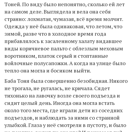
Тоней. По виду было непонятно, сколько ей лет
на самом деле. Выглядела и вела она себя
странно: лохматая, чумазая, всё время молчит.
Одежда у неё была одинаковая, что летом, что
зимой, разве что в холодное время года
прибавлялось к засаленному халату видавшее
виды коричневое пальто с облезлым меховым
воротником, платок серый и стоптанные
войлочные полусапожки. А когда на улице было
тепло она могла и босиком выйти.
Баба Тоня была совершенно безобидная. Никого
не трогала, не ругалась, не кричала. Сядет
тихонько на лавочку возле своего подъезда и
сидит целый день. Иногда она могла встать
около того места, где играли дети из соседних
подъездов, и наблюдать за ними со странной
улыбкой. Глаза у неё смотрели в пустоту, и было