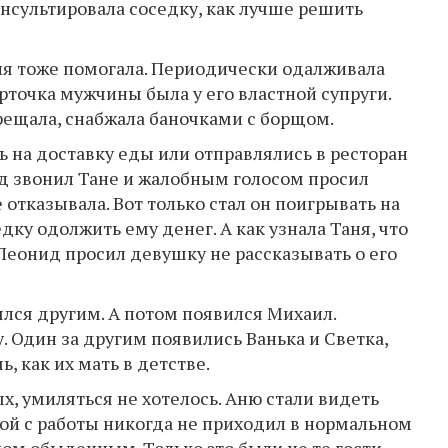
онсультировала соседку, как лучше решить
аня тоже помогала. Периодически одалживала
рточка мужчины была у его властной супруги.
рещала, снабжала баночками с борщом.
 на доставку еды или отправлялись в ресторан
сед звонил Тане и жалобным голосом просил
 отказывала. Вот только стал он поигрывать на
дку одолжить ему денег. А как узнала Таня, что
 Леонид просил девушку не рассказывать о его
ялся другим. А потом появился Михаил.
 Один за другим появились Ванька и Светка,
, как их мать в детстве.
х, умиляться не хотелось. Аню стали видеть
ой с работы никогда не приходил в нормальном
лом обыденным. Только это были не те гости,