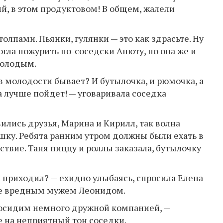
ий, в этом продуктовом! В общем, жалели
олпами. Пьянки, гулянки — это как здрасьте. Ну
огла пожурить по-соседски Анюту, но она же и
молодым.
о в молодости бывает? И бутылочка, и рюмочка, а
а лучше пойдет! — уговаривала соседка
вились друзья, Марина и Кирилл, так волна
шку. Ребята ранним утром должны были ехать в
твие. Таня пиццу и роллы заказала, бутылочку
ей приходил? — ехидно улыбаясь, спросила Елена
лее вредным мужем Леонидом.
 посидим немного дружной компанией, —
е на неприятный тон соседки.