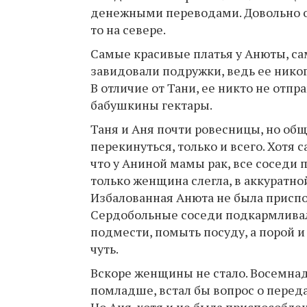
денежными переводами. Довольно о
то на севере.
Самые красивые платья у Анюты, са
завидовали подружки, ведь ее никог
В отличие от Тани, ее никто не отп
бабушкины гектары.
Таня и Аня почти ровесницы, но общ
перекинуться, только и всего. Хотя
что у Аниной мамы рак, все соседи п
только женщина слегла, в аккуратной
Избалованная Анюта не была приспо
Сердобольные соседи подкармливали 
подмести, помыть посуду, а порой и
чуть.
Вскоре женщины не стало. Восемнад
помладше, встал бы вопрос о перед
Но Аня, хотя и не была приспособле