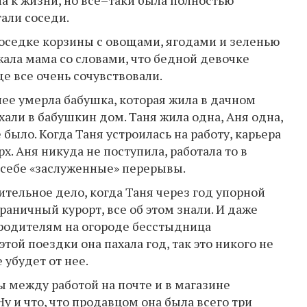
али соседи.
соседке корзины с овощами, ягодами и зеленью
жала мама со словами, что бедной девочке
ще все очень сочувствовали.
 нее умерла бабушка, которая жила в дачном
али в бабушкин дом. Таня жила одна, Аня одна,
было. Когда Таня устроилась на работу, карьера
х. Аня никуда не поступила, работала то в
ла себе «заслуженные» перерывы.
ительное дело, когда Таня через год упорной
раничный курорт, все об этом знали. И даже
 родителям на огороде бесстыдница
 этой поездки она пахала год, так это никого не
 убудет от нее.
ы между работой на почте и в магазине
Ну и что, что продавцом она была всего три