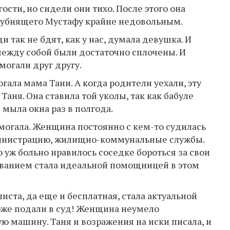
гости, но сидели они тихо. После этого она
 бубнящего Мустафу крайне недовольным.
ди так не бдят, как у нас, думала девушка. И
между собой были достаточно сплочены. И
омогали друг другу.
гала мама Тани. А когда родители уехали, эту
аня. Она ставила той уколы, так как бабуле
 мыла окна раз в полгода.
могала. Женщина постоянно с кем-то судилась
дминистрацию, жилищно-коммунальные службы.
о уж больно нравилось соседке бороться за свои
ованием стала идеальной помощницей в этом
ста, да еще и бесплатная, стала актуальной
тоже подали в суд! Женщина неумело
ую машину. Таня и возражения на иски писала, и