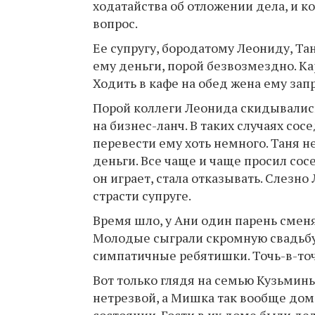
ходатайства об отложении дела, и к
вопрос.
Ее супругу, бородатому Леониду, Т
ему деньги, порой безвозмездно. Ка
Ходить в кафе на обед жена ему зап
Порой коллеги Леонида скидывались
на бизнес-ланч. В таких случаях со
перевести ему хоть немного. Таня не
деньги. Все чаще и чаще просил сосе
он играет, стала отказывать. Слезно
страсти супруге.
Время шло, у Ани один парень смен
Молодые сыграли скромную свадьбу.
симпатичные ребятишки. Точь-в-точь
Вот только глядя на семью Кузьмины
нетрезвой, а Мишка так вообще дом
состоянии. Гости в их доме были де