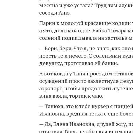
месяца и уже устала? Труд там адск
соседи Аню.
Парни к молодой красавице ходили т
а что, дело молодое. Бабка Тамара м
солений подкидывала на застолье 
— Бери, бери. Что я, не знаю, как он
поесть то и нечего. С соленьями куд
девушку, протягивая ей банки.
А вот когда у Тани проездом остано
осуждений просто захлестнула деву
аэропорт, чтобы продолжить путешес
вина взяла, тортик к чаю.
— Танюха, это к тебе курьер с пицц
Ивановна, вредная тетка с еще бо
— Да, Елена Ивановна, друзей жду,
ответила Таня, не обращая внимани