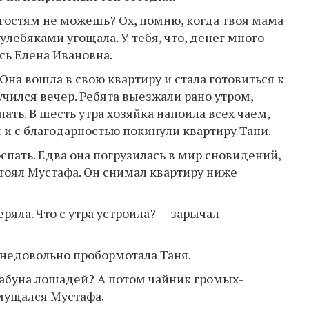
ь гостям не можешь? Ох, помню, когда твоя мама
улебяками угощала. У тебя, что, денег много
сь Елена Ивановна.
Она вошла в свою квартиру и стала готовиться к
чился вечер. Ребята выезжали рано утром,
ать. В шесть утра хозяйка напоила всех чаем,
 и с благодарностью покинули квартиру Тани.
оспать. Едва она погрузилась в мир сновидений,
 стоял Мустафа. Он снимал квартиру ниже
еряла. Что с утра устроила? — зарычал
— недовольно пробормотала Таня.
т табуна лошадей? А потом чайник громых-
змущался Мустафа.