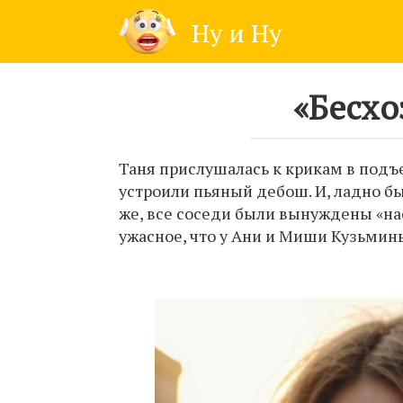
Skip
Ну и Ну
to
content
«Бесхо
Таня прислушалась к крикам в подъ
устроили пьяный дебош. И, ладно бы
же, все соседи были вынуждены «н
ужасное, что у Ани и Миши Кузьмин