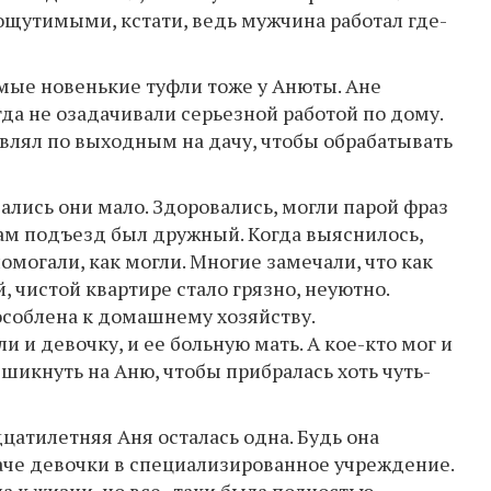
щутимыми, кстати, ведь мужчина работал где-
мые новенькие туфли тоже у Анюты. Ане
да не озадачивали серьезной работой по дому.
равлял по выходным на дачу, чтобы обрабатывать
ались они мало. Здоровались, могли парой фраз
 сам подъезд был дружный. Когда выяснилось,
омогали, как могли. Многие замечали, что как
, чистой квартире стало грязно, неуютно.
соблена к домашнему хозяйству.
и девочку, и ее больную мать. А кое-кто мог и
 шикнуть на Аню, чтобы прибралась хоть чуть-
цатилетняя Аня осталась одна. Будь она
аче девочки в специализированное учреждение.
на к жизни, но все–таки была полностью