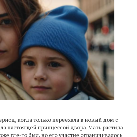
риод, когда только переехала в новый дом с
а настоящей принцессой двора. Мать растила
оже где-то был, но его участие ограничивалось