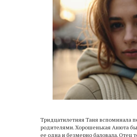
Тридцатилетняя Таня вспоминала пе
родителями. Хорошенькая Анюта был
ее одна и безмерно баловала. Отец т