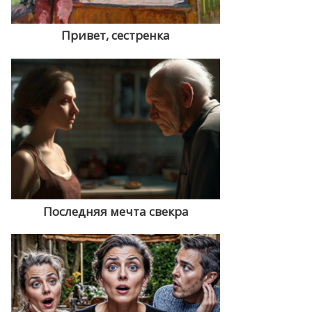
Привет, сестренка
Последняя мечта свекра