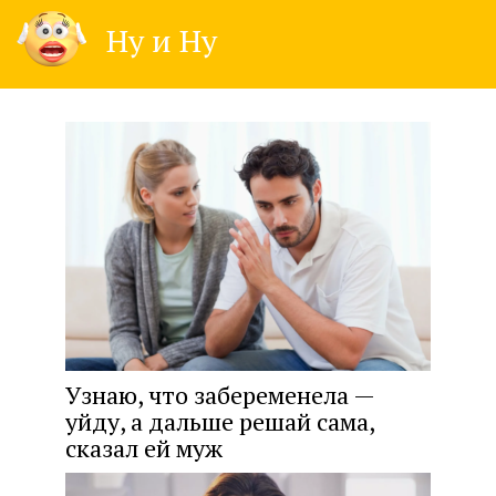
Skip
Ну и Ну
to
content
Узнаю, что забеременела —
уйду, а дальше решай сама,
сказал ей муж