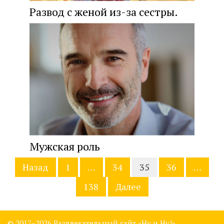
Развод с женой из-за сестры.
Мужская роль
Навигация
Назад
1
…
34
35
36
…
по
записям
138
Далее
© 2017–
2026 Развлекательный сайт «Ну и Ну!»