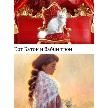
Кот Батон и бабuй трон