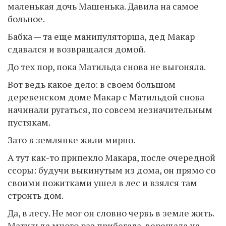
маленькая дочь Машенька. Давила на самое
больное.
Бабка — та еще манипуляторша, дед Макар
сдавался и возвращался домой.
До тех пор, пока Матильда снова не выгоняла.
Вот ведь какое дело: в своем большом
деревенском доме Макар с Матильдой снова
начинали ругаться, по совсем незначительным
пустякам.
Зато в землянке жили мирно.
А тут как-то припекло Макара, после очередной
ссоры: будучи выкинутым из дома, он прямо со
своими пожитками ушел в лес и взялся там
строить дом.
Да, в лесу. Не мог он словно червь в земле жить.
Матильда много раз прибегала, верещала на