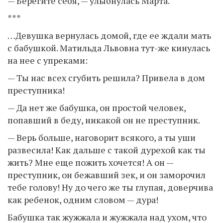
— Берегите себя, — улыбнулась Марта.
***
…Девушка вернулась домой, где ее ждали мать
с бабушкой. Матильда Львовна тут-же кинулась
на нее с упреками:
— Ты нас всех сгубить решила? Привела в дом
преступника!
— Да нет же бабушка, он простой человек,
попавший в беду, никакой он не преступник.
— Верь больше, наговорит всякого, а ты уши
развесила! Как дальше с такой дурехой как ты
жить? Мне еще пожить хочется! А он —
преступник, он бежавший зек, и он заморочил
тебе голову! Ну до чего же ты глупая, доверчива
как ребенок, одним словом — дура!
Бабушка так жужжала и жужжала над ухом, что