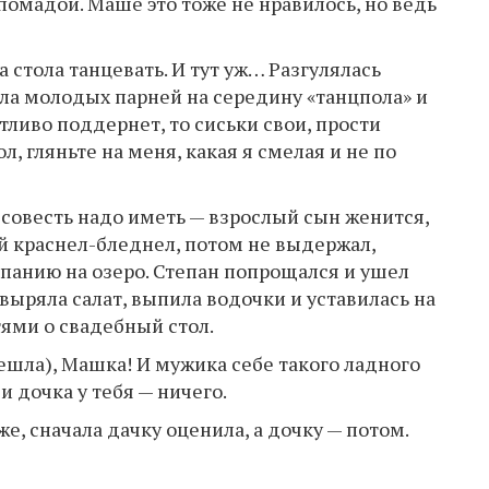
помадой. Маше это тоже не нравилось, но ведь
а стола танцевать. И тут уж… Разгулялась
ла молодых парней на середину «танцпола» и
тливо поддернет, то cиcьки свои, прости
, гляньте на меня, какая я смелая и не по
ь совесть надо иметь — взрослый сын женится,
ай краснел-бледнел, потом не выдержал,
мпанию на озеро. Степан попрощался и ушел
овыряла салат, выпила водочки и уставилась на
ями о свадебный стол.
решла), Машка! И мужика себе такого ладного
и дочка у тебя — ничего.
е, сначала дачку оценила, а дочку — потом.