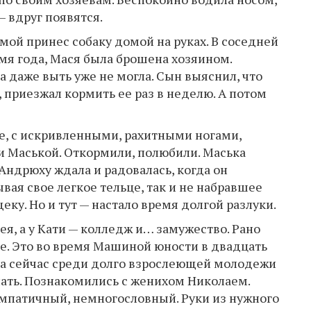
 вдруг появятся.
й принес собаку домой на руках. В соседней
мя года, Мася была брошена хозяином.
 даже выть уже не могла. Сын выяснил, что
 приезжал кормить ее раз в неделю. А потом
ое, с искривленными, рахитными ногами,
ли Маськой. Откормили, полюбили. Маська
 Андрюху ждала и радовалась, когда он
вая свое легкое тельце, так и не набравшее
щеку. Но и тут — настало время долгой разлуки.
ея, а у Кати — колледж и… замужество. Рано
ке. Это во время Машиной юности в двадцать
, а сейчас среди долго взрослеющей молодежи
лать. Познакомились с женихом Николаем.
мпатичный, немногословный. Руки из нужного