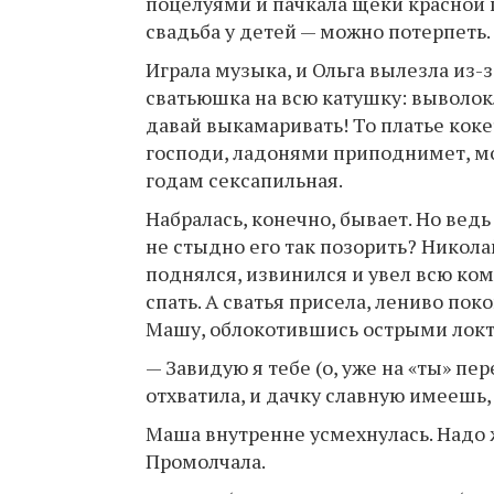
поцелуями и пачкала щеки красной 
свадьба у детей — можно потерпеть.
Играла музыка, и Ольга вылезла из-з
сватьюшка на всю катушку: выволок
давай выкамаривать! То платье коке
господи, ладонями приподнимет, мол
годам сексапильная.
Набралась, конечно, бывает. Но вед
не стыдно его так позорить? Никол
поднялся, извинился и увел всю ко
спать. А сватья присела, лениво пок
Машу, облокотившись острыми локт
— Завидую я тебе (о, уже на «ты» пе
отхватила, и дачку славную имеешь, 
Маша внутренне усмехнулась. Надо ж
Промолчала.