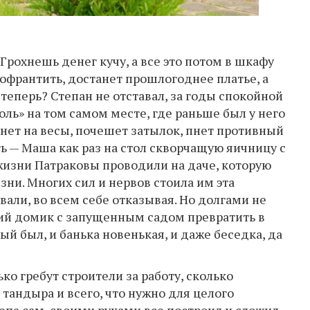
Грохнешь денег кучу, а все это потом в шкафу
офрантить, достанет прошлогоднее платье, а
о теперь? Степан не отставал, за годы спокойной
ль» на том самом месте, где раньше был у него
анет на весы, почешет затылок, пнет противный
ть — Маша как раз на стол скворчащую яичницу с
 жизни Патраковы проводили на даче, которую
ни. Многих сил и нервов стоила им эта
вали, во всем себе отказывая. Но долгами не
ий домик с запущенным садом превратить в
ый был, и банька новенькая, и даже беседка, да
ко гребут строители за работу, сколько
 тандыра и всего, что нужно для целого
епа сам, своими руками все построил и сложил.