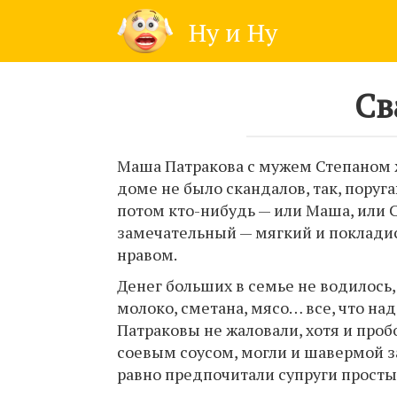
Skip
Ну и Ну
to
content
Св
Маша Патракова с мужем Степаном ж
доме не было скандалов, так, поруга
потом кто-нибудь — или Маша, или С
замечательный — мягкий и поклади
нравом.
Денег больших в семье не водилось,
молоко, сметана, мясо… все, что на
Патраковы не жаловали, хотя и про
соевым соусом, могли и шавермой з
равно предпочитали супруги просты