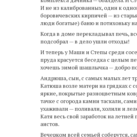
И не из калиброванных, один к одно
боровичевских кирпичей — из старь
люди богатые) баню и потихоньку на
Когда в доме перекладывал печь, вс
подсобрал — в дело ушли отходы!
И теперь у Маши и Степы среди сосен
пруда красуется беседка с целым п
хочешь зимой шашлычка — добро пожа
Андрюша, сын, с самых малых лет тр
Катюша возле матери на грядках с с
яркие, покрытые разноцветным ковр
тачке с огорода камни таскали, сам
ухаживали — поливали, холили и ле
Катя весь свой заработок на летней 
аистов.
Вечерком всей семьей соберутся, са