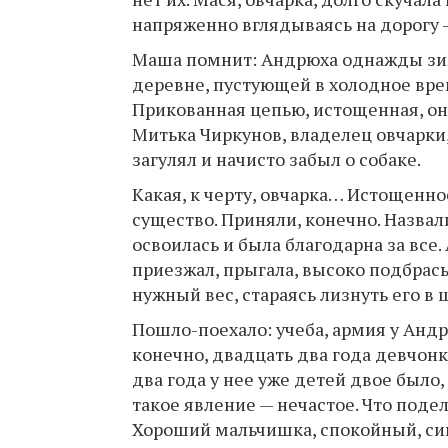
напряженно вглядываясь на дорогу —
Маша помнит: Андрюха однажды зимо
деревне, пустующей в холодное вре
Прикованная цепью, истощенная, она
Митька Чиркунов, владелец овчарки,
загулял и начисто забыл о собаке.
Какая, к черту, овчарка… Истощенн
существо. Приняли, конечно. Назва
освоилась и была благодарна за все.
приезжал, прыгала, высоко подбрасы
нужный вес, стараясь лизнуть его в 
Пошло-поехало: учеба, армия у Андр
конечно, двадцать два года девчон
два года у нее уже детей двое было
такое явление — нечастое. Что поде
Хороший мальчишка, спокойный, си