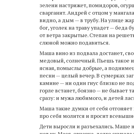
зелени настрижет, помидоров, огурц
сварганит. Андрей с отцом у мангал
видно, а дым — в трубу. На улице жа
бог, уголек на траву упадет — беда б
от ветра закрытые. Степан на решет
слюной можно подавиться.
Маша вино из подвала достанет, сво
медовый, солнечный. Пьешь такое и 
ясная, помыслы добрые, а поднимешь
песни — целый вечер. В сумерках за
камине — ни один гнус близко не по
горле встанет, боязно — не бывает т
сразу: и мужа любимого, и детей ла
Маша такие думки от себя отгоняет 
про себя молится и просит всевышнег
Дети выросли и разъехались. Маше не
нет их. Мася, овчарка, долго скучал