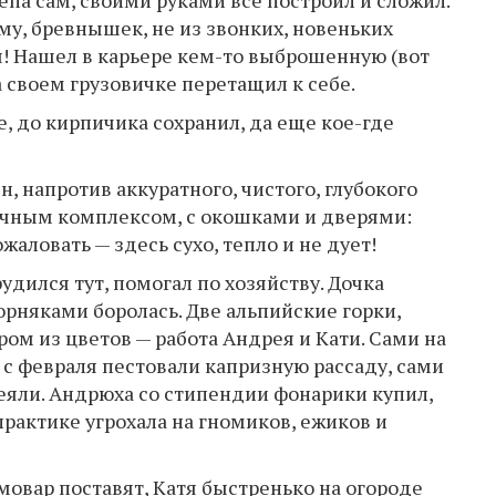
му, бревнышек, не из звонких, новеньких
я! Нашел в карьере кем-то выброшенную (вот
 своем грузовичке перетащил к себе.
е, до кирпичика сохранил, да еще кое-где
, напротив аккуратного, чистого, глубокого
ечным комплексом, с окошками и дверями:
ловать — здесь сухо, тепло и не дует!
удился тут, помогал по хозяйству. Дочка
орняками боролась. Две альпийские горки,
ом из цветов — работа Андрея и Кати. Сами на
и с февраля пестовали капризную рассаду, сами
леяли. Андрюха со стипендии фонарики купил,
практике угрохала на гномиков, ежиков и
мовар поставят, Катя быстренько на огороде