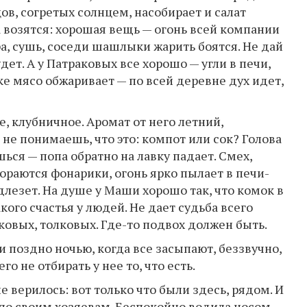
ов, согретых солнцем, насобирает и салат
а возятся: хорошая вещь — огонь всей компании
ра, сушь, соседи шашлыки жарить боятся. Не дай
удет. А у Патраковых все хорошо — угли в печи,
ке мясо обжаривает — по всей деревне дух идет,
е, клубничное. Аромат от него летний,
не понимаешь, что это: компот или сок? Голова
ся — попа обратно на лавку падает. Смех,
гораются фонарики, огонь ярко пылает в печи-
длезет. На душе у Маши хорошо так, что комок в
акого счастья у людей. Не дает судьба всего
сковых, толковых. Где-то подвох должен быть.
и поздно ночью, когда все засыпают, беззвучно,
о не отбирать у нее то, что есть.
 верилось: вот только что были здесь, рядом. И
а по своим хозяевам. Беспокойно водила носом,