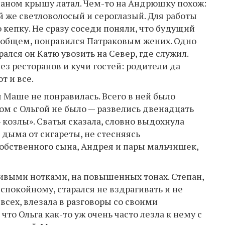
епаном крышу латал. Чем-то на Андрюшку похож:
й же светловолосый и сероглазый. Для работы
 кепку. Не сразу соседи поняли, что будущий
. В общем, понравился Патраковым жених. Одно
ался он Катю увозить на Север, где служил.
ез ресторанов и кучи гостей: родители да
т и все.
м Маше не понравилась. Всего в ней было
ом с Ольгой не было — развелись двенадцать
 козлы». Сватья сказала, словно выдохнула
 дыма от сигареты, не стесняясь
обственного сына, Андрея и пары мальчишек,
ливыми нотками, на повышенных тонах. Степан,
покойному, старался не вздрагивать и не
всех, влезала в разговоры со своими
что Ольга как-то уж очень часто лезла к нему с