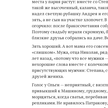
места у парня растут: вместе со Ст
такой же высоченный, каланча, тако
надел светлую рубашку Андрея и его
зять, а не сын на участке хлопочет
огорчило: после бракосочетания собр
Поэтому свадьбу играли скромную, б
близкие друзья собрались на даче. Во
Зять хороший. А вот мама его совсе
«слишком». Мужа, отца Николая, ряд
лет назад, «потому что все мужики —
нехорошие слова вместе с колечком
присутствующих мужчин: Степана, с
друзей жениха.
Голос у Ольги — неприятный, с визг
привыкший к Машиному, грудному, с
морщиться, когда сватья, перебивая 
репликами. Не нравилось Патракову, 