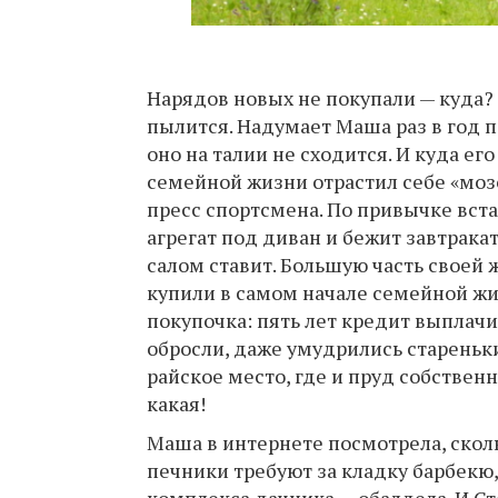
Нарядов новых не покупали — куда? 
пылится. Надумает Маша раз в год п
оно на талии не сходится. И куда ег
семейной жизни отрастил себе «мозо
пресс спортсмена. По привычке вст
агрегат под диван и бежит завтрака
салом ставит. Большую часть своей
купили в самом начале семейной жиз
покупочка: пять лет кредит выплачи
обросли, даже умудрились стареньк
райское место, где и пруд собственн
какая!
Маша в интернете посмотрела, сколь
печники требуют за кладку барбекю,
комплекса дачника — обалдела. И Ст