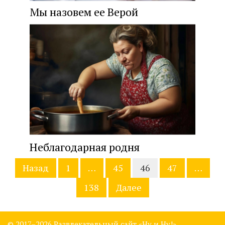
Мы назовем ее Верой
Неблагодарная родня
Навигация
Назад
1
…
45
46
47
…
по
записям
138
Далее
© 2017–
2026 Развлекательный сайт «Ну и Ну!»