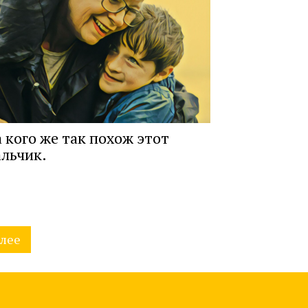
 кого же так похож этот
льчик.
лее