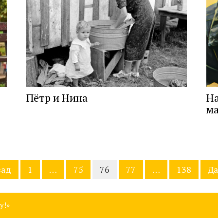
Пётр и Нина
На
ма
зад
1
…
75
76
77
…
138
Да
у!»