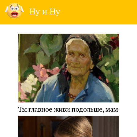
Skip
Ну и Ну
to
content
Ты главное живи подольше, мам