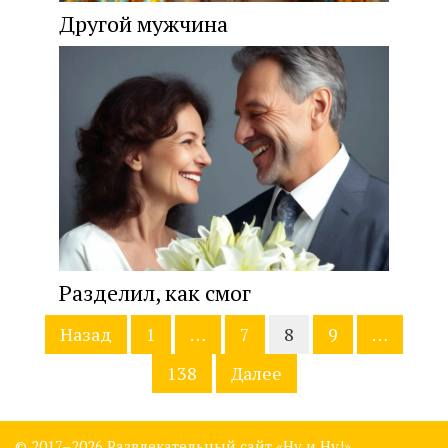
Другой мyжчина
Разделил, как смог
Навигация
Назад
1
…
7
8
9
…
по
записям
138
Далее
© 2017–
2026 Развлекательный сайт «Ну и Ну!»