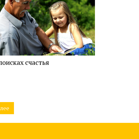
поисках счастья
лее