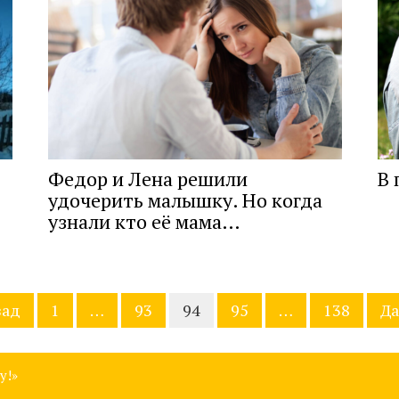
Федор и Лена решили
В 
удочерить малышку. Но когда
узнали кто её мама…
зад
1
…
93
94
95
…
138
Да
у!»