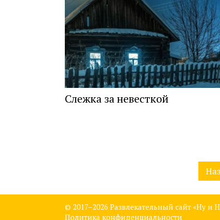
Слежка за невесткой
Навигация
На
по
записям
© 2017–
2026 Развлекательный сайт «Ну и Н
Политика конфиденциальности