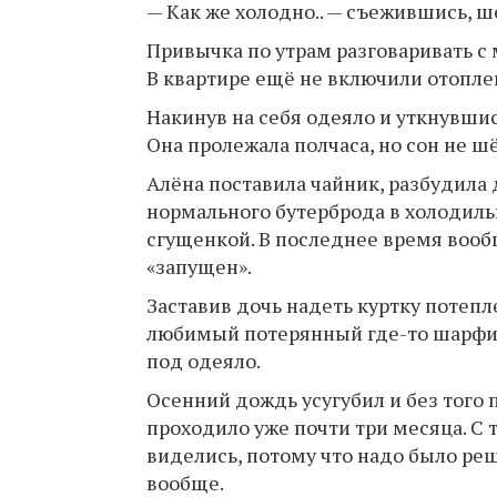
— Как же холодно.. — съежившись, 
Привычка по утрам разговаривать с 
В квартире ещё не включили отоплен
Накинув на себя одеяло и уткнувши
Она пролежала полчаса, но сон не шё
Алёна поставила чайник, разбудила 
нормального бутерброда в холодиль
сгущенкой. В последнее время вообщ
«запущен».
Заставив дочь надеть куртку потепле
любимый потерянный где-то шарфик-п
под одеяло.
Осенний дождь усугубил и без того 
проходило уже почти три месяца. С т
виделись, потому что надо было ре
вообще.