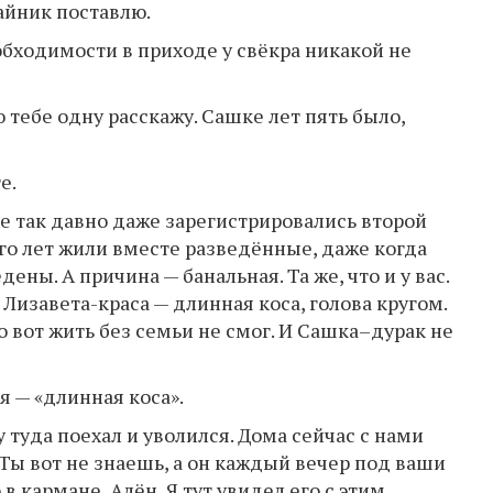
айник поставлю.
обходимости в приходе у свёкра никакой не
ю тебе одну расскажу. Сашке лет пять было,
е.
не так давно даже зарегистрировались второй
лго лет жили вместе разведённые, даже когда
ны. А причина — банальная. Та же, что и у вас.
Лизавета-краса — длинная коса, голова кругом.
о вот жить без семьи не смог. И Сашка–дурак не
оя — «длинная коса».
зу туда поехал и уволился. Дома сейчас с нами
. Ты вот не знаешь, а он каждый вечер под ваши
 в кармане, Алён. Я тут увидел его с этим