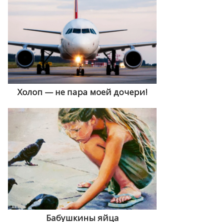
Холоп — не пара моей дочери!
Бабушкины яйца