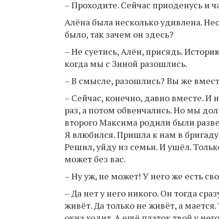
– Проходите. Сейчас приоденусь и ч
Алёна была несколько удивлена. Не
было, так зачем он здесь?
– Не суетись, Алён, присядь. Истори
когда мы с Зиной разошлись.
– В смысле, разошлись? Вы же вмест
– Сейчас, конечно, давно вместе. И 
раз, а потом обвенчались. Но мы до
второго Максима родили были разведе
Я влюбился. Пришла к нам в бригаду 
Решил, уйду из семьи. И ушёл. Тольк
может без вас.
– Ну уж, не может! У него же есть св
– Да нет у него никого. Он тогда сра
живёт. Да только не живёт, а мается
окна ходит. А ещё платок твой у него