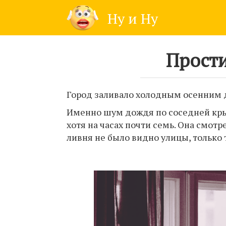
Skip
Ну и Ну
to
content
Прости
Город заливало холодным осенним
Именно шум дождя по соседней крыш
хотя на часах почти семь. Она смотр
ливня не было видно улицы, только