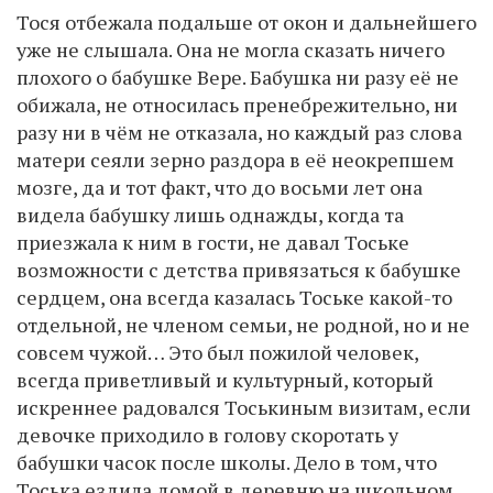
Тося отбежала подальше от окон и дальнейшего
уже не слышала. Она не могла сказать ничего
плохого о бабушке Вере. Бабушка ни разу её не
обижала, не относилась пренебрежительно, ни
разу ни в чём не отказала, но каждый раз слова
матери сеяли зерно раздора в её неокрепшем
мозге, да и тот факт, что до восьми лет она
видела бабушку лишь однажды, когда та
приезжала к ним в гости, не давал Тоське
возможности с детства привязаться к бабушке
сердцем, она всегда казалась Тоське какой-то
отдельной, не членом семьи, не родной, но и не
совсем чужой… Это был пожилой человек,
всегда приветливый и культурный, который
искреннее радовался Тоськиным визитам, если
девочке приходило в голову скоротать у
бабушки часок после школы. Дело в том, что
Тоська ездила домой в деревню на школьном