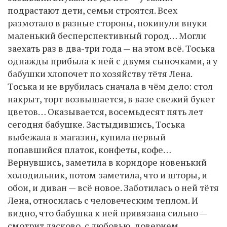
подрастают дети, семьи строятся. Всех
размотало в разные стороны, покинули внуки
маленький бесперспективный город… Могли
заехать раз в два-три года — на этом всё. Тоська
однажды прибыла к ней с двумя сыночками, а у
бабушки хлопочет по хозяйству тётя Лена.
Тоська и не врубилась сначала в чём дело: стол
накрыт, торт возвышается, в вазе свежий букет
цветов… Оказывается, восемьдесят пять лет
сегодня бабушке. Застыдившись, Тоська
выбежала в магазин, купила первый
попавшийся платок, конфеты, кофе…
Вернувшись, заметила в коридоре новенький
холодильник, потом заметила, что и шторы, и
обои, и диван — всё новое. Заботилась о ней тётя
Лена, относилась с человеческим теплом. И
видно, что бабушка к ней привязана сильно —
смотрит ласково, с любовью, доверием…