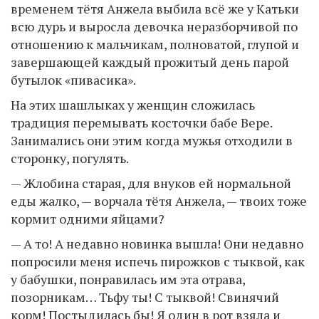
временем тётя Анжела выбила всё же у Катьки
всю дурь и выросла девочка неразборчивой по
отношению к мальчикам, полноватой, глупой и
завершающей каждый прожитый день парой
бутылок «пивасика».
На этих шашлыках у женщин сложилась
традиция перемывать косточки бабе Вере.
Занимались они этим когда мужья отходили в
сторонку, погулять.
— Жлобина старая, для внуков ей нормальной
еды жалко, — ворчала тётя Анжела, — твоих тоже
кормит одними яйцами?
— А то! А недавно новинка вышла! Они недавно
попросили меня испечь пирожков с тыквой, как
у бабушки, понравилась им эта отрава,
позорникам… Тьфу ты! С тыквой! Свинячий
корм! Постыдилась бы! Я один в рот взяла и