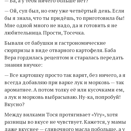
— Ба, а у тебя ничего больше нет?
— Ой, суп был, но ему уже четвёртый день. Если
бы я знала, что ты придёшь, то приготовила бы!
Мне одной много не надо, да и готовить я не
любительница. Прости, Тосечка.
Бывали от бабушки и гастрономические
сюрпризы в виде отварного картофеля. Баба
Вера гордилась рецептом и старалась передать
знания внучке:
— Все картошку просто так варят, без ничего, а я
всегда добавляю при варке лук и морковь — так
ароматнее. А потом толку её или кусочками ем,
а лук и морковь выбрасываю. Ну-ка, попробуй!
Вкусно?
Между вилками Тося протягивает «Угу», хотя
разницы во вкусе не чувствует. Кажется, у мамы
даже вкуснее — сливочного масла побольше, а у