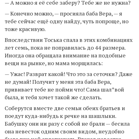
— А можно я её себе заберу? Тебе же не нужна?
— Конечно можно, — просияла баба Вера, — я
тебе сейчас ещё одну найду, чуть попроще, но
тоже красивую.
Впоследствии Тоська спала в этих комбинациях
лет семь, пока не поправилась до 44 размера.
Иногда она обращала внимание на подобные
вещи на рынке, но мама морщилась:
— Ужас! Разврат какой! Что это за сеточки? Даже
не думай! Получит у меня эта баба Вера,
прививает тебе не пойми что! Сама шал*вой
была, и тебя хочет такой же сделать.
Соберутся вместе две семьи обеих братьев и
поедут куда-нибудь к речке на шашлыки.
Бабушку они ни разу с собой не брали — бесила
она невесток одним своим видом, неудобно
было при ней сплетничать. Вторая невестка