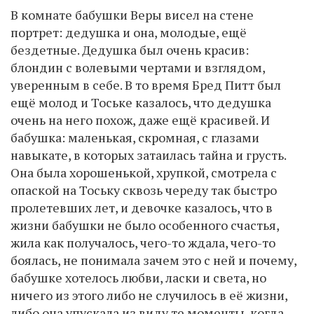
В комнате бабушки Веры висел на стене
портрет: дедушка и она, молодые, ещё
бездетные. Дедушка был очень красив:
блондин с волевыми чертами и взглядом,
уверенным в себе. В то время Бред Питт был
ещё молод и Тоське казалось, что дедушка
очень на него похож, даже ещё красивей. И
бабушка: маленькая, скромная, с глазами
навыкате, в которых затаилась тайна и грусть.
Она была хорошенькой, хрупкой, смотрела с
опаской на Тоську сквозь череду так быстро
пролетевших лет, и девочке казалось, что в
жизни бабушки не было особенного счастья,
жила как получалось, чего-то ждала, чего-то
боялась, не понимала зачем это с ней и почему,
бабушке хотелось любви, ласки и света, но
ничего из этого либо не случилось в её жизни,
либо она упускала из виду те моменты, когда