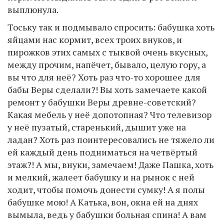
выплюнула.
Тоську так и подмывало спросить: бабушка хоть
яйцами нас кормит, всех троих внуков, и
пирожков этих самых с тыквой очень вкусных,
между прочим, напёчет, бывало, целую гору, а
вы что для неё? Хоть раз что-то хорошее для
бабы Веры сделали?! Вы хоть замечаете какой
ремонт у бабушки Веры древне-советский?
Какая мебель у неё допотопная? Что телевизор
у неё пузатый, старенький, дышит уже на
ладан? Хоть раз поинтересовались не тяжело ли
ей каждый день подниматься на четвёртый
этаж?! А мы, внуки, замечаем! Даже Пашка, хоть
и мелкий, жалеет бабушку и на рынок с ней
ходит, чтобы помочь донести сумку! А я полы
бабушке мою! А Катька, вон, окна ей на днях
вымыла, ведь у бабушки больная спина! А вам