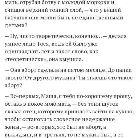
мать, отрубая ботву с молодой моркови и
счищая верхний тонкий слой, — что у вашей
бабушки они могли быть не единственными
детьми?
— Ну, чисто теоретически, конечно… — делала
умное лицо Тося, ведь ей было уже
одиннадцать лет и такое слово, как
«теоретически», она выучила.
— Она аборт сделала на пятом месяце! До папки
твоего! От другого мужика! Ты знаешь что такое
аборт?
— Во-первых, Маша, я тебя по-хорошему прошу,
оставь в покое мою мать, — без тени шуток
сказал отец, которому пришлось зайти на кухню,
чтобы остановить словесное недержание
жены, — во-вторых, это был не аборт, а
выкидыш, и в-третьих, то не мужик был, а её