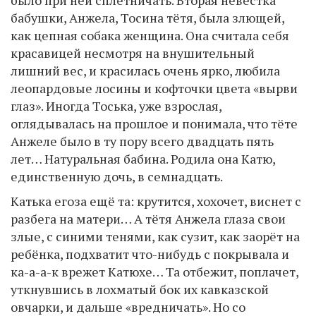
бабушки, Анжела, Тосина тётя, была злющей,
как цепная собака женщина. Она считала себя
красавицей несмотря на внушительный
лишний вес, и красилась очень ярко, любила
леопардовые лосины и кофточки цвета «вырви
глаз». Иногда Тоська, уже взрослая,
оглядывалась на прошлое и понимала, что тёте
Анжеле было в ту пору всего двадцать пять
лет… Натуральная бабина. Родила она Катю,
единственную дочь, в семнадцать.
Катька егоза ещё та: крутится, хохочет, виснет с
разбега на матери… А тётя Анжела глаза свои
злые, с синими тенями, как сузит, как заорёт на
ребёнка, подхватит что-нибудь с покрывала и
ка-а-а-к врежет Катюхе… Та отбежит, поплачет,
уткнувшись в лохматый бок их кавказской
овчарки, и дальше «вредничать». Но со