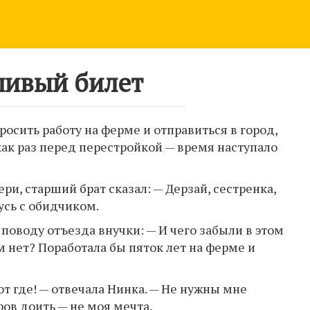
ливый билет
осить работу на ферме и отправиться в город,
 как раз перед перестройкой — время наступало
ри, старший брат сказал: — Дерзай, сестренка,
усь с обидчиком.
 поводу отъезда внучки: — И чего забыли в этом
 нет? Поработала бы пяток лет на ферме и
от где! — отвечала Нинка. — Не нужны мне
ров доить — не моя мечта.