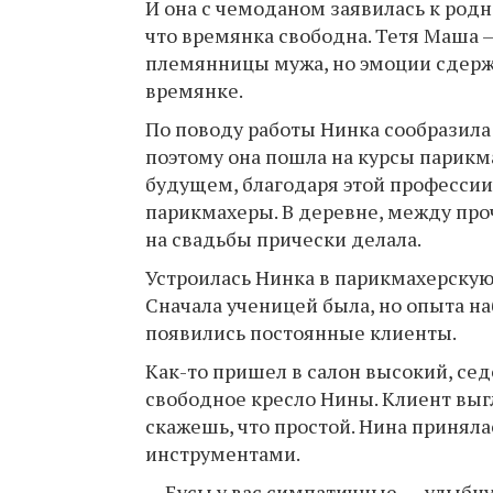
И она с чемоданом заявилась к родн
что времянка свободна. Тетя Маша —
племянницы мужа, но эмоции сдержат
времянке.
По поводу работы Нинка сообразила у
поэтому она пошла на курсы парикма
будущем, благодаря этой профессии,
парикмахеры. В деревне, между проч
на свадьбы прически делала.
Устроилась Нинка в парикмахерскую,
Сначала ученицей была, но опыта на
появились постоянные клиенты.
Как-то пришел в салон высокий, сед
свободное кресло Нины. Клиент вы
скажешь, что простой. Нина приняла
инструментами.
— Бусы у вас симпатичные, — улыбну