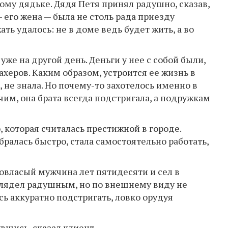
ому дядьке. Дядя Петя принял радушно, сказав,
 его жена — была не столь рада приезду
ь удалось: не в доме ведь будет жить, а во
же на другой день. Деньги у нее с собой были,
херов. Каким образом, устроится ее жизнь в
 не знала. Но почему-то захотелось именно в
им, она брата всегда подстригала, а подружкам
 которая считалась престижной в городе.
бралась быстро, стала самостоятельно работать,
овласый мужчина лет пятидесяти и сел в
глядел радушным, но по внешнему виду не
сь аккуратно подстригать, ловко орудуя
вшись, сказал клиент.