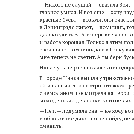
— Никого не слушай, — сказала Зоя, —
главное умная. И вот еще — хочу нау
красные бусы, — возьми, они счастли
в Ленинграде живет, — помнишь, тет
далеко учиться. А теперь все у нее х
и работа хорошая. Только я этим по
свой шанс. Помнишь, как в Генку вл
мне теперь не светит. А ты бери бус
Нина чуть не расплакалась от подарк
В городе Нинка вышла у трикотажно
объявления, что на «трикотажку» т
с чемоданом, посмотрела на террито
молоденькие девчонки в ситцевых пл
— Нет, — подумала она, — не хочу вот 
и общежитие дают, но не пойду, не 
сменить.