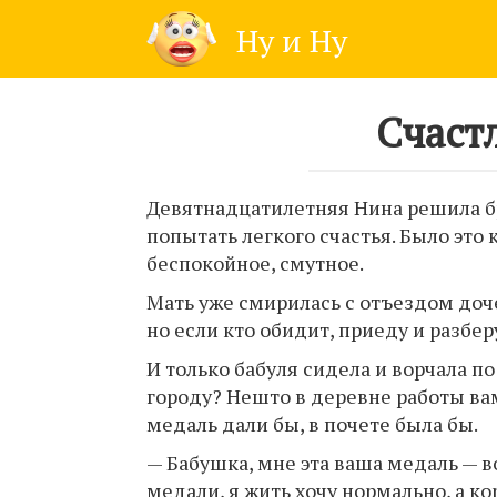
Skip
Ну и Ну
to
content
Счаст
Девятнадцатилетняя Нина решила бр
попытать легкого счастья. Было это
беспокойное, смутное.
Мать уже смирилась с отъездом доче
но если кто обидит, приеду и разбер
И только бабуля сидела и ворчала по
городу? Нешто в деревне работы вам
медаль дали бы, в почете была бы.
— Бабушка, мне эта ваша медаль — в
медали, я жить хочу нормально, а ко