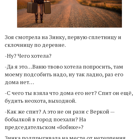
Зоя смотрела на Зинку, первую сплетницу и
склочницу по деревне.
-Ну? Чего хотела?
-Да я это…Ваню твово хотела попросить, там
моему подсобить надо, ну так ладно, раз его
дома нет…
-С чего ты взяла что дома его нет? Спит он ещё,
будить неохота, выходной.
-Как же спит? А это не он рази с Веркой —
бобылкой в город поехали? На
председательском «бобике»?
Зинка подпрыгивала на месте от нетерпения,