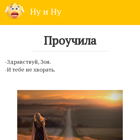
Skip
Ну и Ну
to
content
Проучила
-Здравствуй, Зоя.
-И тебе не хворать.