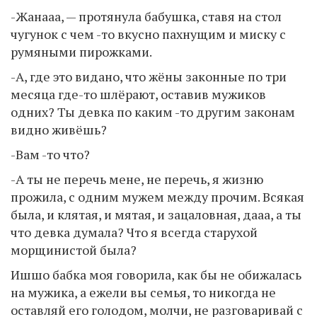
-Жанааа, — протянула бабушка, ставя на стол
чугунок с чем -то вкусно пахнущим и миску с
румяными пирожками.
-А, где это видано, что жёны законные по три
месяца где-то шлёрают, оставив мужиков
одних? Ты девка по каким -то другим законам
видно живёшь?
-Вам -то что?
-А ты не перечь мене, не перечь, я жизню
прожила, с одним мужем между прочим. Всякая
была, и клятая, и мятая, и зацаловная, дааа, а ты
что девка думала? Что я всегда старухой
морщинистой была?
Ишшо бабка моя говорила, как бы не обижалась
на мужика, а ежели вы семья, то никогда не
оставляй его голодом, молчи, не разговаривай с