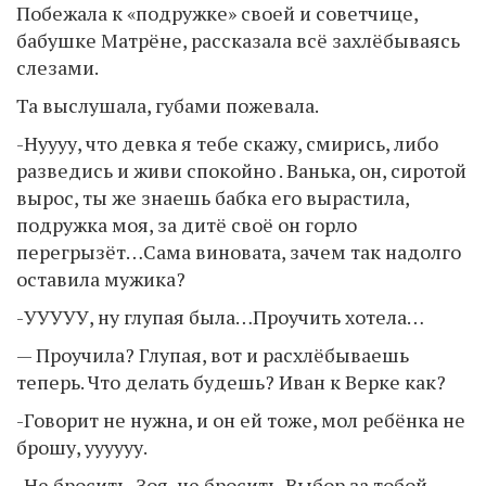
Побежала к «подружке» своей и советчице,
бабушке Матрёне, рассказала всё захлёбываясь
слезами.
Та выслушала, губами пожевала.
-Нуууу, что девка я тебе скажу, смирись, либо
разведись и живи спокойно . Ванька, он, сиротой
вырос, ты же знаешь бабка его вырастила,
подружка моя, за дитё своё он горло
перегрызёт…Сама виновата, зачем так надолго
оставила мужика?
-УУУУУ, ну глупая была…Проучить хотела…
— Проучила? Глупая, вот и расхлёбываешь
теперь. Что делать будешь? Иван к Верке как?
-Говорит не нужна, и он ей тоже, мол ребёнка не
брошу, уууууу.
-Не бросить, Зоя, не бросить. Выбор за тобой,