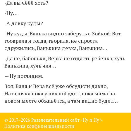
-Да вы чёёё хоть?
-Ну…
-А девку куды?
-Ну куды, Ванька видно заберуть с Зойкой. Вот
гооврила я тогда, гворила, не спроста
сдружились, Ванькина девка, Ванькина…
-Да не, бабоньки, Верка не отдасть ребёнка, хучь
Ванькина, хучь чия…
— Ну поглядим.
Зоя, Ваня и Вера всё уже обсудили давно,
Наталочка пока у них побудет, пока мама на
новом месте обживётся, а там видно будет…
© 2017–
2026 Развлекательный сайт «Ну и Ну!»
Политика конфиденциальности