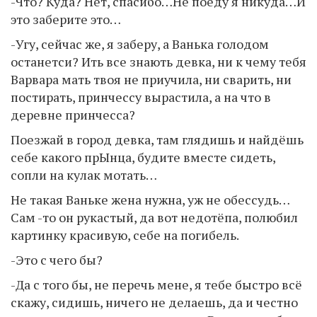
-Что? Куда? Нет, спасибо…Не поеду я никуда…И
это заберите это…
-Угу, сейчас же, я заберу, а Ванька голодом
останетси? Ить все знають девка, ни к чему тебя
Варвара мать твоя не приучила, ни сварить, ни
постирать, принчессу вырастила, а на что в
деревне принчесса?
Поезжай в город девка, там глядишь и найдёшь
себе какого прЫнца, будите вместе сидеть,
сопли на кулак мотать…
Не такая Ваньке жена нужна, уж не обессудь…
Сам -то он рукастый, да вот недотёпа, полюбил
картинку красивую, себе на погибель.
-Это с чего бы?
-Да с того бы, не перечь мене, я тебе быстро всё
скажу, сидишь, ничего не делаешь, да и честно