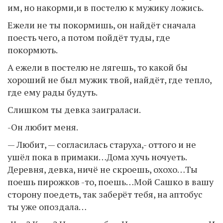
им, но накорми,и в постелю к мужику ложись.
Ежели не ты покормишь, он найдёт сначала
поесть чего, а потом пойдёт туды, где
покормють.
А ежели в постелю не лягешь, то какой бы
хороший не был мужик твой, найдёт, где тепло,
где ему рады будуть.
Слишком ты девка заиграласи.
-Он любит меня.
— Любит, — согласилась старуха,- оттого и не
ушёл пока в примаки…Дома хучь ночуеть.
Деревня, девка, ничё не скроешь, охохо…Ты
поешь пирожков -то, поешь…Мой Сашко в вашу
сторону поедеть, так заберёт тебя, на аптобус
ты уже опоздала…