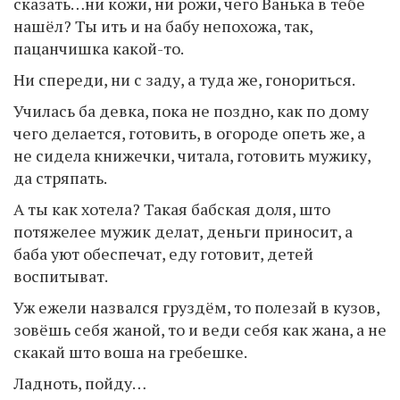
сказать…ни кожи, ни рожи, чего Ванька в тебе
нашёл? Ты ить и на бабу непохожа, так,
пацанчишка какой-то.
Ни спереди, ни с заду, а туда же, гонориться.
Училась ба девка, пока не поздно, как по дому
чего делается, готовить, в огороде опеть же, а
не сидела книжечки, читала, готовить мужику,
да стряпать.
А ты как хотела? Такая бабская доля, што
потяжелее мужик делат, деньги приносит, а
баба уют обеспечат, еду готовит, детей
воспитыват.
Уж ежели назвался груздём, то полезай в кузов,
зовёшь себя жаной, то и веди себя как жана, а не
скакай што воша на гребешке.
Ладноть, пойду…