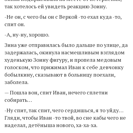
так хотелось ей увидеть реакцию Зоину.
-Не он, с чего бы он с Веркой -то ехал куда -то,
спит он.
-А, ну-ну, хорошо.
Зина уже отправилась было дальше по улице, да
задержалась, окинула насмешливым взглядом
худенькую Зоину фигуру, и пропела медовым
голоском, что прижимал Иван к себе девчонку
бобылкину, сказывают в больницу поехали,
заболела.
— Пошла вон, спит Иван, нечего сплетни
собирать…
-Ну спит, так спит, чего сердишься, я то уйду…
Гляди, чтобы Иван -то твой, во сне кабы чего не
наделал, детёныша нового, ха-ха-ха.