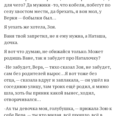
для чего? Да мужики -то, что кобели, побегут по
селу хвостом мести, да брехать, я вон мол, у
Верки — бобылки был…
Я уехать же хотела, Зоя.
Ваня твой запретил, не я ему нужна, а Наташа,
дочка.
Я вот что думаю, не обижайся только. Может
родишь Ване, так и забудет про Наталочку?
-Не забудет, Вера, — тихо сказал Зоя, не забудет,
сам без родителей вырос…Я вот тоже без
отца, — сказала вдруг и заплакала, — он ушёл на
соседнюю улицу, там троих ещё родил, я мимо
шла, хоть бы пряник какой вынес, ходил,
отворачивался…
-Ах ты девочка моя, голубушка, — прижала Зою к
себе Вера, — ты что милая, всё прошло, всё в