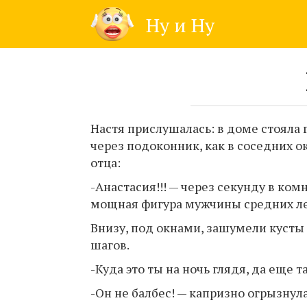
Skip
Ну и Ну
to
content
Настя прислушалась: в доме стояла 
через подоконник, как в соседних о
отца:
-Анастасия!!! — через секунду в ко
мощная фигура мужчины средних ле
Внизу, под окнами, зашумели кусты
шагов.
-Куда это ты на ночь глядя, да еще 
-Он не балбес! — капризно огрызнула