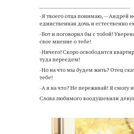
___________________________________________
-Я твоего отца понимаю, — Андрей н
единственная дочь и естественно ем
-Вот и поговорил бы с тобой! Увере
свое мнение о тебе!
-Ничего! Скоро освободится квартир
туда переедем!
-Но на что мы будем жить? Отец сказ
тебе!
-А я на что? Не переживай! Я смогу 
Слова любимого воодушевили девушк