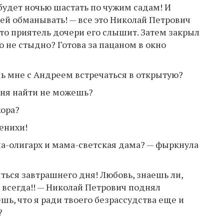
будет ночью шастать по чужим садам! И
ей обманывать! — все это Николай Петрович
что приятель дочери его слышит. Затем закрыл
о не стыдно? Готова за пацаном в окно
шь мне с Андреем встречаться в открытую?
арня найти не можешь?
жора?
енихи!
па-олигарх и мама-светская дама? — фыркнула
яться завтрашнего дня! Любовь, знаешь ли,
я всегда!! — Николай Петрович поднял
шь, что я ради твоего безрассудства еще и
?