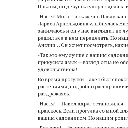
Павлом, но девушка упорно делала в
-Настя! Может покажешь Павлу ваш с
Лариса Арнольдовна улыбнулась Наст
занимаюсь и он у нас выглядит не лу
решил все в нем переделать. Но на
Англии… Он хочет посмотреть, каки
-Так это ему лучше с нашим садовни
прикусила язык — взгляд отца не об
удовольствием!
Во время прогулки Павел был споко
растениями, подробно расспрашивая
раздражаясь.
-Настя! — Павел вдруг остановился. 
нравлюсь. Если прогулка со мной дл
вашим садовником. Но нашим родите
-Вот еще! — фыркнула девушка, раз