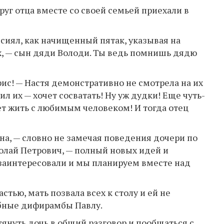
уг отца вместе со своей семьей приехали в
ц сиял, как начищенный пятак, указывая на
х, — сын дяди Володи. Ты ведь помнишь дядю
арис! — Настя демонстративно не смотрела на их
ил их — хочет сосватать! Ну уж дудки! Еще чуть-
дет жить с любимым человеком! И тогда отец
на, — словно не замечая поведения дочери по
олай Петрович, — полный новых идей и
 заинтересовали и мы планируем вместе над
стью, мать позвала всех к столу и ей не
бные дифирамбы Павлу.
тянуть дочь в общий разговор и пообщаться с