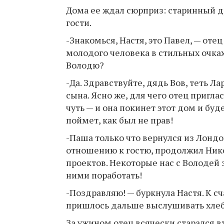
Дома ее ждал сюрприз: старинный др
гости.
-Знакомься, Настя, это Павел, — оте
молодого человека в стильных очка
Володю?
-Да. Здравствуйте, дядь Вов, теть Л
сына. Ясно же, для чего отец приглас
чуть — и она покинет этот дом и бу
поймет, как был не прав!
-Паша только что вернулся из Лондо
отношению к гостю, продолжил Ник
проектов. Некоторые нас с Володей
ними поработать!
-Поздравляю! — буркнула Настя. К сча
пришлось дальше выслушивать хле
За ужином отец всячески старался в