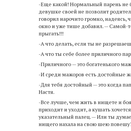
-Еще какой! Нормальный парень не 
девушке своей не позволит родител
говорил нарочито громко, надеясь, 
окно и уже тише добавил. — Самой-т
прыгать!!!
-А что делать, если ты не разрешае
-А что ты себе более приличного п
-Приличного — это богатенького ма
-И среди мажоров есть достойные ж
-Для тебя достойный — это когда па
Настя.
-Все лучше, чем жить в нищете и бо
приходит и уходит, а кушать хочетс
указательный палец. — Или ты думае
нищего нахала на свою шею повешу