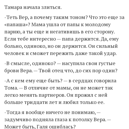
Тамара начала злиться.
-Теть Вер, а почему таким тоном? Что это еще за
«папаша»? Мама ушла от папы к молодому
парню, а ты еще и негативишь в его сторону.
Если тебе интересно — папа держится. Да, ему
больно, одиноко, но он держится. Он сильный
человек и сможет пережить даже такой удар.
-В смысле, одиноко? — насупила свои густые
брови Вера. — Твой отец что, до сих пор один?
-А с кем ему еще быть? — в сердцах говорила
Тома. — В отличие от мамы, он не может так
легко менять партнеров. Он прожил с ней
больше тридцати лет и любил только ее.
-Тогда я вообще ничего не понимаю, —
задумчиво подняла глаза к потолку Вера. —
Может быть, Галя ошиблась?