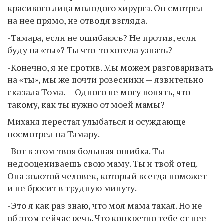
красивого лица молодого хирурга. Он смотрел
на нее прямо, не отводя взгляда.
-Тамара, если не ошибаюсь? Не против, если
буду на «ты»? Ты что-то хотела узнать?
-Конечно, я не против. Мы можем разговаривать
на «ты», мы же почти ровесники — язвительно
сказала Тома. — Одного не могу понять, что
такому, как ты нужно от моей мамы?
Михаил перестал улыбаться и осуждающе
посмотрел на Тамару.
-Вот в этом твоя большая ошибка. Ты
недооцениваешь свою маму. Ты и твой отец.
Она золотой человек, который всегда поможет
и не бросит в трудную минуту.
-Это я как раз знаю, что моя мама такая. Но не
об этом сейчас речь. Что конкретно тебе от нее