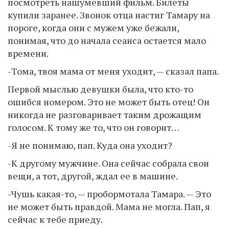
посмотреть нашумевший фильм. Билеты
купили заранее. Звонок отца настиг Тамару на
пороге, когда они с мужем уже бежали,
понимая, что до начала сеанса остается мало
времени.
-Тома, твоя мама от меня уходит, — сказал папа.
Первой мыслью девушки была, что кто-то
ошибся номером. Это не может быть отец! Он
никогда не разговаривает таким дрожащим
голосом. К тому же то, что он говорит…
-Я не понимаю, пап. Куда она уходит?
-К другому мужчине. Она сейчас собрала свои
вещи, а тот, другой, ждал ее в машине.
-Чушь какая-то, — пробормотала Тамара. — Это
не может быть правдой. Мама не могла. Пап, я
сейчас к тебе приеду.