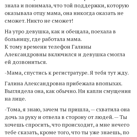
знала и понимала, что той поддержки, которую
оказывала отцу мама, она никогда оказать не
сможет. Никто не сможет!
На утро девушка, как и обещала, поехала в
больницу, где работала мама.
К тому времени телефон Галины
Александровны включился и девушка смогла
ей дозвониться.
-Мама, спустись к регистратуре. Я тебя тут жду.
Галина Александровна прибежала впопыхах.
Выглядела она, как обычно. Ни капли смущения
на лице.
-Тома, я знаю, зачем ты пришла, — схватила она
дочь за руку и отвела в сторону от людей. — Ты
хочешь спросить, что происходит, а мне нечего
тебе сказать, кроме того, что ты уже знаешь, по