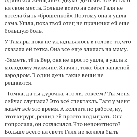
одинокой женщине с двумя детьми. Все встало
на свои места. Больше всего на свете Галя не
хотела быть «брошенкой». Поэтому она и ушла
сама. Ушла, пока твой отец не причинил ей еще
большую боль.
У Тамары пока не укладывалось в голове то, что
сказала ей тетка. Она все еще злилась на маму.
-Заметь, тёть Вер, она не просто ушла, а ушла к
молодому мужчине. Значит, тоже был запасной
аэродром. В один день такие вещи не
решаются.
-Томка, да ты дурочка, что ли, совсем? Ты меня
сейчас слушала? Это всё спектакль. Галя у меня
живёт всё это время. А коллега по работе, ну,
этот хирург, решил ей просто подыграть. Она
попросила, он согласился. Что непонятного?
Больше всего на свете Галя не желала быть