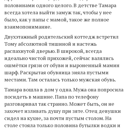
половинами одного целого. В детстве Тамара
всегда хотела выйти замуж так, чтобы у нее
было, как у папы с мамой, такое же полное
взаимопонимание.
Двухэтажный родительский коттедж встретил
Тому абсолютной тишиной и настежь
распахнутой дверью. В широкой, всегда
идеально чистой прихожей, сейчас валялись
ошмётки грязи от обуви и выроненный мамин
шарф. Раскрытая обувница зияла пустыми
местами. Там осталась только мужская обувь.
Тамара вошла в дом у одна. Мужа она попросила
посидеть в машине. Папа по телефону
разговаривал так странно. Может быть, он не
захочет изливать душу при зяте. Отец девушки
сидел на кухне, за почти пустым столом. На
столе стояла только половина бутылки водки и