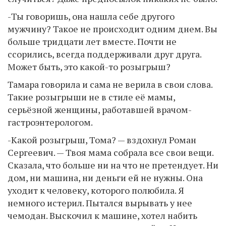
-Ты говоришь, она нашла себе другого
мужчину? Такое не происходит одним днем. Вы
больше тридцати лет вместе. Почти не
ссорились, всегда поддерживали друг друга.
Может быть, это какой-то розыгрыш?
Тамара говорила и сама не верила в свои слова.
Такие розыгрыши не в стиле её мамы,
серьёзной женщины, работавшей врачом-
гастроэнтерологом.
-Какой розыгрыш, Тома? — вздохнул Роман
Сергеевич. — Твоя мама собрала все свои вещи.
Сказала, что больше ни на что не претендует. Ни
дом, ни машина, ни деньги ей не нужны. Она
уходит к человеку, которого полюбила. Я
немного истерил. Пытался вырывать у нее
чемодан. Выскочил к машине, хотел набить