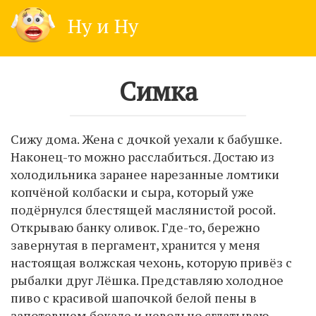
Skip
Ну и Ну
to
content
Симка
Сижу дома. Жена с дочкой уехали к бабушке.
Наконец-то можно расслабиться. Достаю из
холодильника заранее нарезанные ломтики
копчёной колбаски и сыра, который уже
подёрнулся блестящей маслянистой росой.
Открываю банку оливок. Где-то, бережно
завернутая в пергамент, хранится у меня
настоящая волжская чехонь, которую привёз с
рыбалки друг Лёшка. Представляю холодное
пиво с красивой шапочкой белой пены в
запотевшем бокале и невольно сглатываю.