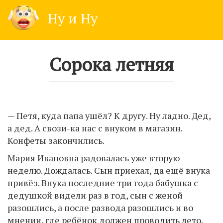
Skip
Ну и Ну
to
content
Сорока летняя
— Петя, куда папа ушёл? К другу. Ну ладно. Дед,
а дед. А свози-ка нас с внуком в магазин.
Конфеты закончились.
Мария Ивановна радовалась уже вторую
неделю. Дождалась. Сын приехал, да ещё внука
привёз. Внука последние три года бабушка с
дедушкой видели раз в год, сын с женой
разошлись, а после развода разошлись и во
мнении, где ребёнок должен проводить лето.