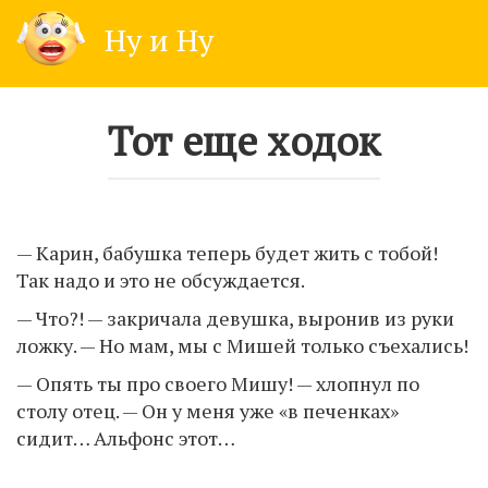
Skip
Ну и Ну
to
content
Тот еще ходок
— Карин, бабушка теперь будет жить с тобой!
Так надо и это не обсуждается.
— Что?! — закричала девушка, выронив из руки
ложку. — Но мам, мы с Мишей только съехались!
— Опять ты про своего Мишу! — хлопнул по
столу отец. — Он у меня уже «в печенках»
сидит… Альфoнс этот…