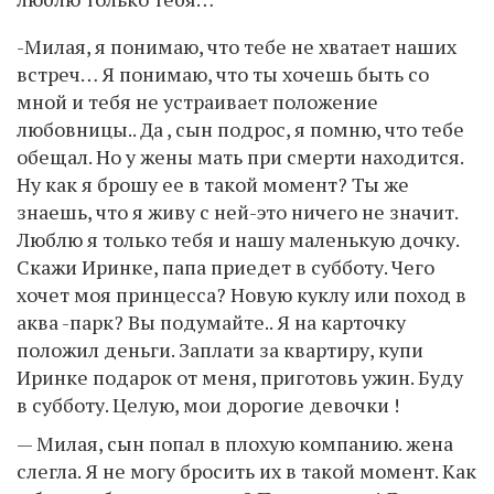
-Милая, я понимаю, что тебе не хватает наших
встреч… Я понимаю, что ты хочешь быть со
мной и тебя не устраивает положение
любовницы.. Да , сын подрос, я помню, что тебе
обещал. Но у жены мать при смерти находится.
Ну как я брошу ее в такой момент? Ты же
знаешь, что я живу с ней-это ничего не значит.
Люблю я только тебя и нашу маленькую дочку.
Скажи Иринке, папа приедет в субботу. Чего
хочет моя принцесса? Новую куклу или поход в
аква -парк? Вы подумайте.. Я на карточку
положил деньги. Заплати за квартиру, купи
Иринке подарок от меня, приготовь ужин. Буду
в субботу. Целую, мои дорогие девочки !
— Милая, сын попал в плохую компанию. жена
слегла. Я не могу бросить их в такой момент. Как