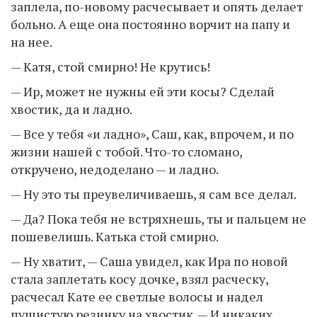
заплела, по-новому расчесывает и опять делает
больно. А еще она постоянно ворчит на папу и
на нее.
— Катя, стой смирно! Не крутись!
— Ир, может не нужны ей эти косы? Сделай
хвостик, да и ладно.
— Все у тебя «и ладно», Саш, как, впрочем, и по
жизни нашей с тобой. Что-то сломано,
откручено, недоделано — и ладно.
— Ну это ты преувеличиваешь, я сам все делал.
— Да? Пока тебя не встряхнешь, ты и пальцем не
пошевелишь. Катька стой смирно.
— Ну хватит, — Саша увидел, как Ира по новой
стала заплетать косу дочке, взял расческу,
расчесал Кате ее светлые волосы и надел
пушистую резинку на хвостик. — И никаких