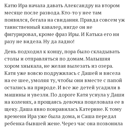
Катю Ира начала давать Александру на втором
месяце после развода. Кто-то у нее там
появился, бегала на свидания. Правда совсем уж
таинственный кавалер, нигде он не
фигурировал, кроме фраз Иры. И Катька его ни
разу не видела. Ну да ладно!
День подходил к концу, пора было складывать
столы и отправляться по домам. Малышня
хором хныкала, не желая вылезать из озера.
Катя уже вовсю подружилась с Дашей и висела
на ее шее, умоляя ту, чтобы они вместе с папой
остались на природе. И все же детей усадили в
машины и увезли. По дороге Катя уснула у Даши
на коленях, а прощаясь девочка поцеловала ее в
щеку. Даша явно понравилась Катерине. К тому
времени Ира уже была дома, и Саша передал
ребенка бывшей жене. Через час она позвонила