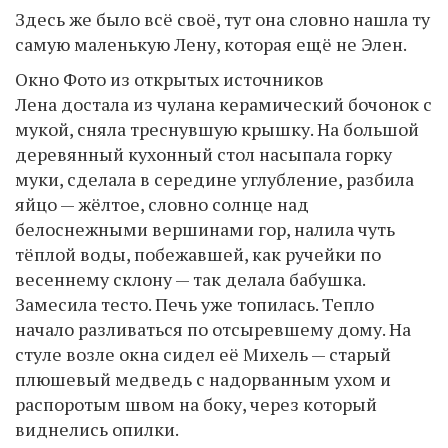
Здесь же было всё своё, тут она словно нашла ту
самую маленькую Лену, которая ещё не Элен.
Окно Фото из открытых источников
Лена достала из чулана керамический бочонок с
мукой, сняла треснувшую крышку. На большой
деревянный кухонный стол насыпала горку
муки, сделала в середине углубление, разбила
яйцо — жёлтое, словно солнце над
белоснежными вершинами гор, налила чуть
тёплой воды, побежавшей, как ручейки по
весеннему склону — так делала бабушка.
Замесила тесто. Печь уже топилась. Тепло
начало разливаться по отсыревшему дому. На
стуле возле окна сидел её Михель — старый
плюшевый медведь с надорванным ухом и
распоротым швом на боку, через который
виднелись опилки.