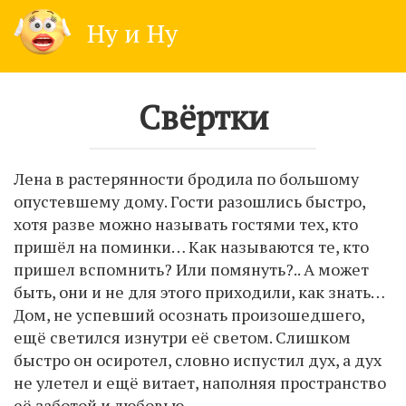
Skip
Ну и Ну
to
content
Свёртки
Лена в растерянности бродила по большому
опустевшему дому. Гости разошлись быстро,
хотя разве можно называть гостями тех, кто
пришёл на поминки… Как называются те, кто
пришел вспомнить? Или помянуть?.. А может
быть, они и не для этого приходили, как знать…
Дом, не успевший осознать произошедшего,
ещё светился изнутри её светом. Слишком
быстро он осиротел, словно испустил дух, а дух
не улетел и ещё витает, наполняя пространство
её заботой и любовью.