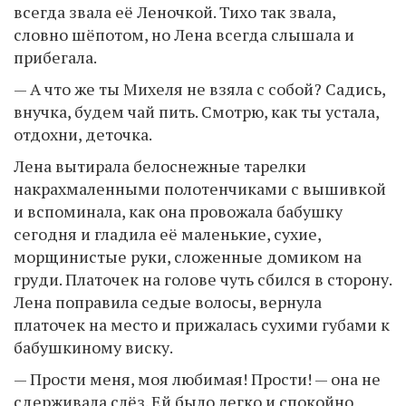
всегда звала её Леночкой. Тихо так звала,
словно шёпотом, но Лена всегда слышала и
прибегала.
— А что же ты Михеля не взяла с собой? Садись,
внучка, будем чай пить. Смотрю, как ты устала,
отдохни, деточка.
Лена вытирала белоснежные тарелки
накрахмаленными полотенчиками с вышивкой
и вспоминала, как она провожала бабушку
сегодня и гладила её маленькие, сухие,
морщинистые руки, сложенные домиком на
груди. Платочек на голове чуть сбился в сторону.
Лена поправила седые волосы, вернула
платочек на место и прижалась сухими губами к
бабушкиному виску.
— Прости меня, моя любимая! Прости! — она не
сдерживала слёз. Ей было легко и спокойно