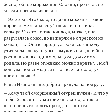
бесподобное мороженое. Словно, прочитав ее
мысли, соседка изрекла:
— Эх-хе-хе! Что было, то давно мохом и травой
поросло! Не задалась у Тоньки спортивная
карьера. Что-то не так пошло, а, может, она
разругалась с кем, но выперли ее с треском из
команды….Она в городе устроилась в школу
учителем физкультуры, замуж вышла, или без
росписи жила с одним хлыщом, дочку ему
родила. Но разве мужикам можно верить?… Мой
вон, уже под семьдесят, а он все на молодух
посматривает!
Раиса Ивановна недобро зыркнула на подругу:
— Кому твой сморщенный огурец нужен? И что у
тебя, Ефросинья Дмитриевна, за мода такая:
начинаешь говорить про одно, а потом
перескакиваешь на другое?