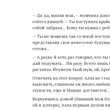
— Да-да, милая моя, — мужчина дов
собеседницей. — Ты поступила крайн
собой забрала… Кому ты нужна с ре
— Ты не можешь так со мной поступ
представляя свое невеселое будущее
готова…
— А разве Я хоть раз говорил, что т
дай подумать… Ни разу. Всего лишь
растаяла. Неужели твой муж, ой, про
Отвечать на этот вопрос Алла не ста
выяснять, слишком уж много любопыт
глупости, еще и Машке достанется
Вернувшись домой (бывший муж бла
ей и дочери), Алла первым делом ки