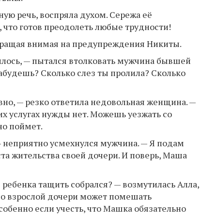
ую речь, воспряла духом. Сережа её
, что готов преодолеть любые трудности!
обращая внимая на предупреждения Никиты.
билось, — пытался втолковать мужчина бывшей
забудешь? Сколько слез ты пролила? Сколько
вно, — резко ответила недовольная женщина. —
их услугах нужды нет. Можешь уезжать со
но поймет.
— неприятно усмехнулся мужчина. — Я подам
та жительства своей дочери. И поверь, Маша
ы ребенка тащить собрался? — возмутилась Алла,
ьно взрослой дочери может помешать
собенно если учесть, что Машка обязательно