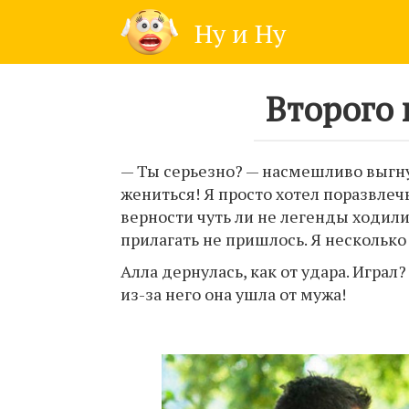
Skip
Ну и Ну
to
content
Второго 
— Ты серьезно? — насмешливо выгнул
жениться! Я просто хотел поразвлечь
верности чуть ли не легенды ходили
прилагать не пришлось. Я нескольк
Алла дернулась, как от удара. Играл?
из-за него она ушла от мужа!