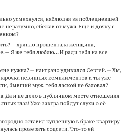
ольно усмехнулся, наблюдая за побледневшей
е неразумно, сбежав от мужа. Еще и дочку с
бенком?
ить? — хрипло прошептала женщина,
. — Я же тебя люблю… И ради тебя на все
ы мне нужна? — наиграно удивился Сергей. — Хм,
 парочка невинных комплиментов и ты уже
сти, бывший муж, тебя лаской не баловал?
ла. Да и не дело в публичном месте отношения
ных глаз! Уже завтра пойдут слухи о её
…
городно оставил купленную в браке квартиру
нулась проверять соцсети. Что-то ей