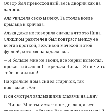
Обзор был превосходный, весь дворик как на
ладони.
Аля увидела свою мачеху. Та стояла возле
крыльца и кричала.
Алька даже не поверила сначала что это Нина.
Слишком разителен был контраст между ее
всегда кроткой, вежливой мачехой и этой
фурией, которая нападала на…
— И больше мне не звони, все нервы вымотал,
проклятый алкаш! — кричала Нина. — Я ни-че-го
тебе не должна!
На крыльце дома сидел старичок, так
показалось Але.
И он смотрел заплывшими глазами на Нину.
— Нинка. Мне ты может и не должна, а вот
своему сыну — обязана. Все-таки ты его мать! Я