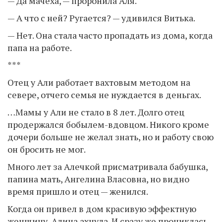
— Да мачеха, — проронила Аля.
— А что с ней? Ругается? — удивился Витька.
— Нет. Она стала часто пропадать из дома, когда
папа на работе.
***
Отец у Али работает вахтовым методом на
севере, отчего семья не нуждается в деньгах.
…Мамы у Али не стало в 8 лет. Долго отец
продержался бобылем-вдовцом. Никого кроме
дочери больше не желал знать, но и работу свою
он бросить не мог.
Много лет за Алечкой присматривала бабушка,
папина мать, Ангелина Власовна, но видно
время пришло и отец — женился.
Когда он привел в дом красивую эффектную
женщину, Алина ахнула. И сразу же прониклась