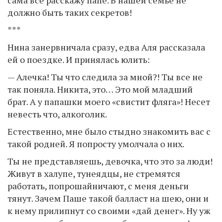
сама все расскажу папе. В нашей семье не
должно быть таких секретов!
***
Нина занервничала сразу, едва Аля рассказала
ей о поездке. И принялась юлить:
— Алечка! Ты что следила за мной?! Ты все не
так поняла. Никита, это… Это мой младший
брат. А у папашки моего «свистит фляга»! Несет
невесть что, алкоголик.
Естественно, мне было стыдно знакомить вас с
такой родней. Я попросту умолчала о них.
Ты не представляешь, девочка, что это за люди!
Живут в халупе, тунеядцы, не стремятся
работать, попрошайничают, с меня деньги
тянут. Зачем Паше такой балласт на шею, они и
к нему прилипнут со своими «дай денег». Ну уж