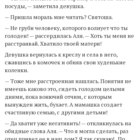
посуды, — заметила девушка.
— Пришла мораль мне читать? Святоша.
— Не груби человеку, которого волнует что ты
голоден! — рассердилась Аля. — Хоть ты меня не
расстраивай. Хватило твоей матери!
Девушка вернулась к креслу и села в него,
сжавшись в комочек и обняв свои худенькие
коленки.
— Тоже мне расстроенная нашлась. Понятия не
имеешь каково это, сидеть голодом целыми
днями, пока вонючий отчим, с которым
вынужден жить, бухает. А мамашка создает
счастливую семью, с другими детьми!
— Да хватит уже негативить! — откликнулась на
обидные слова Аля. — Что я могла сделать, раз
отец привел ее в наш дом? Я так скучаю!.. По