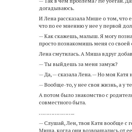
— Так в чем проблема? Не убегай. Да
догадываюсь.
И Лена рассказала Мише о том, что е
что по ее мнению у нее у первой дол
— Как скажешь, малыш. Я могу позна
просто познакомишь меня со своей се
Лена смутилась. А Миша вдруг доба
— Ты выйдешь за меня замуж?
— Да, — сказала Лена. — Но моя Катя
— Вообще-то, у нее своя жизнь, а у те
А потом было знакомство с родител
совместного быта.
…………………..
— Слушай, Лен, твоя Катя вообще с
Миша, когда они возвращались от ее