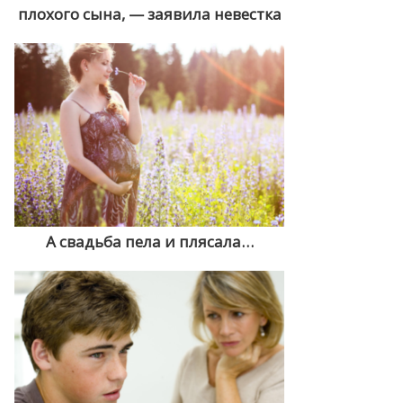
плохого сына, — заявила невестка
А свадьба пела и плясала…