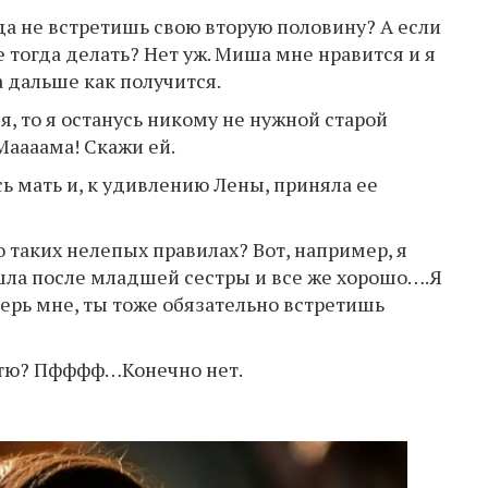
гда не встретишь свою вторую половину? А если
 тогда делать? Нет уж. Миша мне нравится и я
а дальше как получится.
я, то я останусь никому не нужной старой
Маааама! Скажи ей.
 мать и, к удивлению Лены, приняла ее
о таких нелепых правилах? Вот, например, я
шла после младшей сестры и все же хорошо….Я
ерь мне, ты тоже обязательно встретишь
атю? Пфффф…Конечно нет.