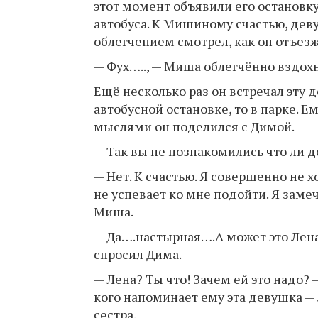
этот момент объявили его остановку,
автобуса. К Мишиному счастью, деву
облегчением смотрел, как он отъезж
— Фух….., — Миша облегчённо вздох
Ещё несколько раз он встречал эту д
автобусной остановке, то в парке. Ем
мыслями он поделился с Димой.
— Так вы не познакомились что ли д
— Нет. К счастью. Я совершенно не х
не успевает ко мне подойти. Я заме
Миша.
— Да….настырная….А может это Лена 
спросил Дима.
— Лена? Ты что! Зачем ей это надо?
кого напоминает ему эта девушка — 
сестра.