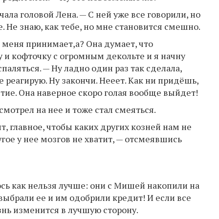
чала головой Лена. — С ней уже все говорили, но
. Не знаю, как тебе, но мне становится смешно.
а меня принимает,а? Она думает, что
 и кофточку с огромным декольте и я начну
паляться. — Ну ладно один раз так сделала,
не реагирую. Ну закончи. Нееет. Как ни придёшь,
ытие. Она наверное скоро голая вообще выйдет!
мотрел на нее и тоже стал смеяться.
т, главное, чтобы каких других козней нам не
ругое у нее мозгов не хватит, — отсмеявшись
сь как нельзя лучше: они с Мишей накопили на
выбрали ее и им одобрили кредит! И если все
изнь изменится в лучшую сторону.