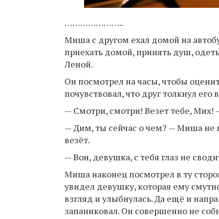
…………………..
Миша с другом ехал домой на автобу
приехать домой, принять душ, одеть
Леной.
Он посмотрел на часы, чтобы оценить
почувствовал, что друг толкнул его в
— Смотри, смотри! Везет тебе, Мих! 
— Дим, ты сейчас о чем? — Миша не 
везёт.
— Вон, девушка, с тебя глаз не свод
Миша наконец посмотрел в ту сторо
увидел девушку, которая ему смутн
взгляд и улыбнулась. Да ещё и напр
запаниковал. Он совершенно не соби