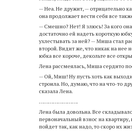
— Неа. Не дружит, — отрицательно ка
она продолжает вести себя все также
— Смешно? Нет! Я злюсь! За кого он
достаточно ей надеть короткую юбку
ухлестывать за ней? — Миша стал рас
второй. Видит же, что никак на нее 
юбка все короче, декольте все откр
Лена рассмеялась, Миша сердито пос
— Ой, Миш! Ну пусть хоть как выходи
строила. Но, думаю, что на что-то д
сказала Лена.
…………………….
Лена была довольна. Все складывало
первоначальный взнос на квартиру, 
пойдет так, как надо, то скоро их ж